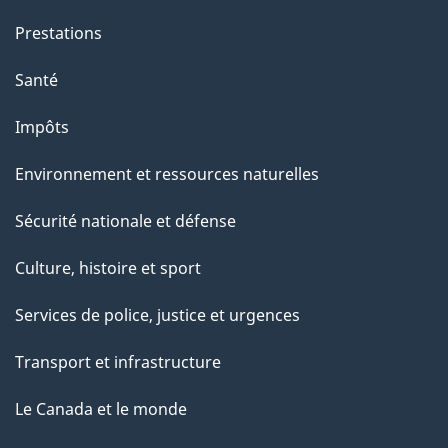
t
e
Prestations
p
Santé
a
g
Impôts
e
Environnement et ressources naturelles
Sécurité nationale et défense
Culture, histoire et sport
Services de police, justice et urgences
Transport et infrastructure
Le Canada et le monde