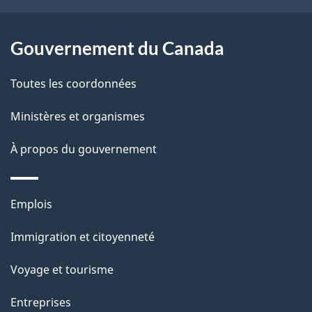
a
r
p
o
Gouvernement du Canada
a
a
c
g
Toutes les coordonnées
t
e
Ministères et organismes
i
o
À propos du gouvernement
n
s
Thèmes
u
Emplois
et
r
Immigration et citoyenneté
sujets
c
e
Voyage et tourisme
t
Entreprises