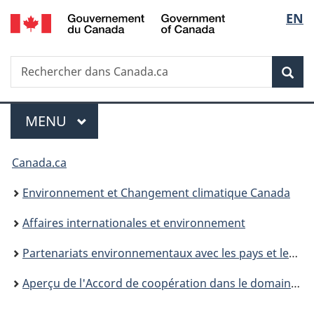
/
Sélec
EN
Passer
Passer
Passer
Government
au
à
à
de
of
contenu
«
la
Canada
Recherche
Rechercher
principal
Au
version
Rec
la
dans
sujet
HTML
Canada.ca
du
simplifiée
langu
Menu
gouvernement
MENU
PRINCIPAL
»
Vous
Canada.ca
êtes
Environnement et Changement climatique Canada
ici :
Affaires internationales et environnement
Partenariats environnementaux avec les pays et les régions
Aperçu de l'Accord de coopération dans le domaine de l’environnement entre le Canada et le Chili