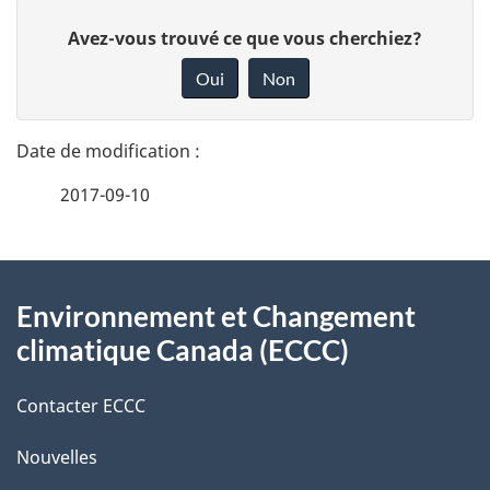
D
D
Avez-vous trouvé ce que vous cherchiez?
é
o
Oui
Non
n
t
n
a
e
2017-09-10
i
z
v
l
o
À
s
t
Environnement et Changement
propos
r
d
climatique Canada (ECCC)
de
e
e
r
Contacter ECCC
ce
l
é
Nouvelles
site
t