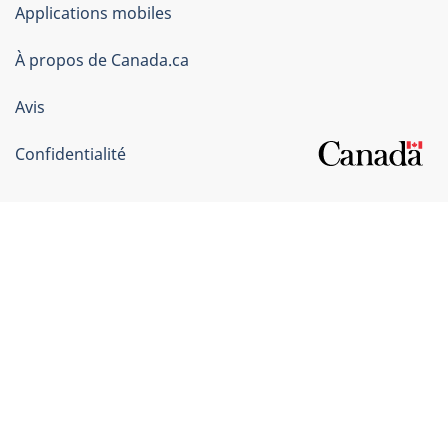
du
Applications mobiles
gouvernement
du
À propos de Canada.ca
Canada
Avis
Confidentialité