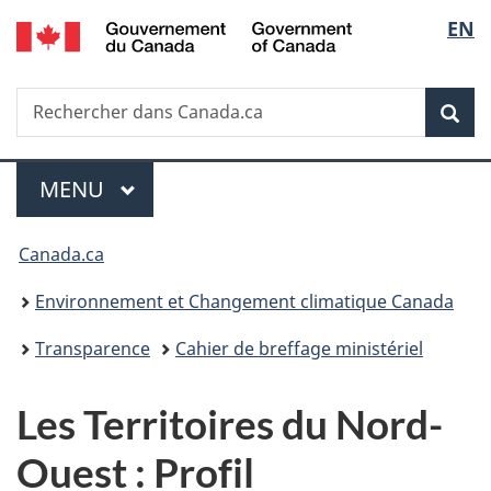
/
Sélec
EN
Passer
Passer
Passer
Government
au
à
à
de
of
contenu
«
la
Canada
Recherche
Rechercher
principal
Au
version
Rec
la
dans
sujet
HTML
Canada.ca
du
simplifiée
langu
Menu
gouvernement
MENU
PRINCIPAL
»
Vous
Canada.ca
êtes
Environnement et Changement climatique Canada
ici :
Transparence
Cahier de breffage ministériel
Les Territoires du Nord-
Ouest : Profil