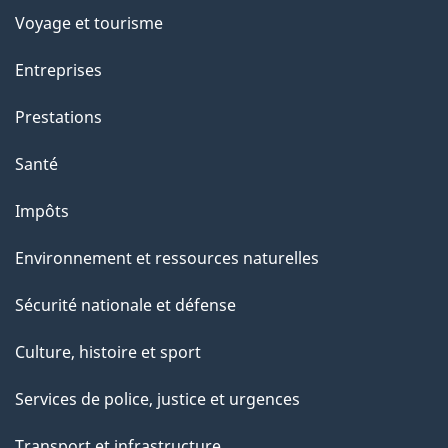
e
Voyage et tourisme
t
Entreprises
t
e
Prestations
p
Santé
a
g
Impôts
e
Environnement et ressources naturelles
Sécurité nationale et défense
Culture, histoire et sport
Services de police, justice et urgences
Transport et infrastructure