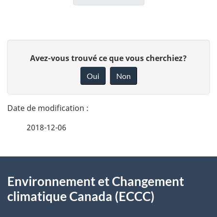
D
D
Avez-vous trouvé ce que vous cherchiez?
é
o
Oui
Non
n
t
n
a
e
2018-12-06
i
z
v
l
o
À
s
t
Environnement et Changement
propos
r
d
climatique Canada (ECCC)
de
e
e