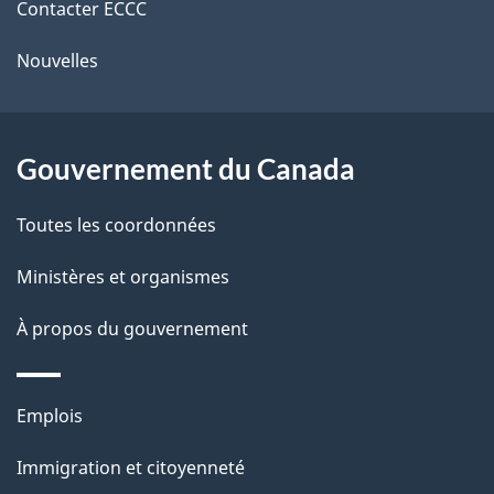
r
Contacter ECCC
ce
l
é
Nouvelles
site
t
a
r
p
o
Gouvernement du Canada
a
a
c
g
Toutes les coordonnées
t
e
Ministères et organismes
i
o
À propos du gouvernement
n
s
Thèmes
u
Emplois
et
r
Immigration et citoyenneté
sujets
c