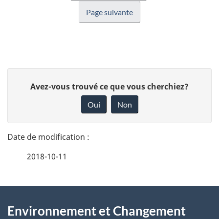
Page suivante
D
D
Avez-vous trouvé ce que vous cherchiez?
é
o
Oui
Non
n
t
n
a
e
2018-10-11
i
z
v
l
o
À
s
t
Environnement et Changement
propos