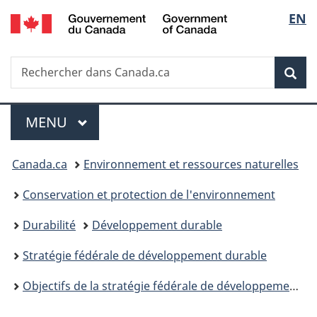
/
Sélec
EN
Passer
Passer
Passer
Government
au
à
à
de
of
contenu
«
la
Canada
Recherche
Rechercher
principal
Au
version
Rec
la
dans
sujet
HTML
Canada.ca
du
simplifiée
langu
Menu
gouvernement
MENU
PRINCIPAL
»
Vous
Canada.ca
Environnement et ressources naturelles
êtes
Conservation et protection de l'environnement
ici :
Durabilité
Développement durable
Stratégie fédérale de développement durable
Objectifs de la stratégie fédérale de développement durable et contributions ministérielles