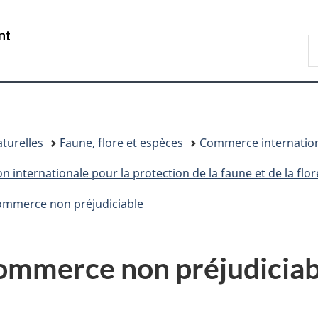
Passer
Passer
Passer
au
à
à
/
R
contenu
«
la
Government
d
principal
Au
version
of
C
sujet
HTML
Canada
du
simplifiée
gouvernement
»
turelles
Faune, flore et espèces
Commerce internation
internationale pour la protection de la faune et de la flor
ommerce non préjudiciable
commerce non préjudiciab