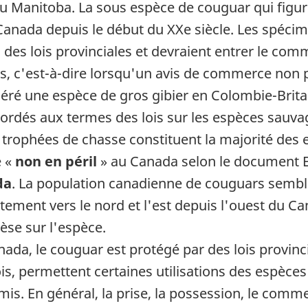
u Manitoba. La sous espèce de couguar qui figure
nada depuis le début du XXe siècle. Les spécim
u des lois provinciales et devraient entrer le co
, c'est-à-dire lorsqu'un avis de commerce non pr
éré une espèce de gros gibier en Colombie-Britan
ordés aux termes des lois sur les espèces sauva
 trophées de chasse constituent la majorité des
e «
non en péril
» au Canada selon le document 
da
. La population canadienne de couguars semble
ment vers le nord et l'est depuis l'ouest du Can
se sur l'espèce.
da, le couguar est protégé par des lois provinci
lois, permettent certaines utilisations des espè
is. En général, la prise, la possession, le commer