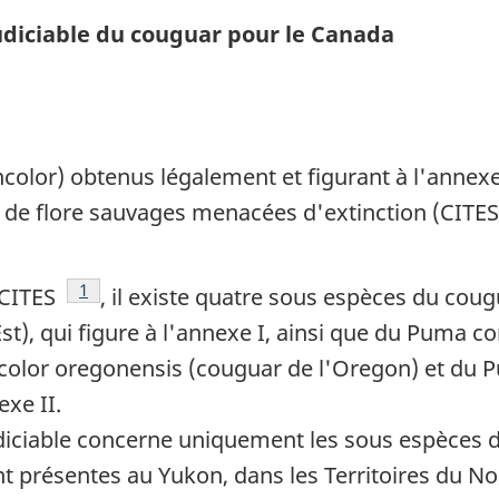
diciable du couguar pour le Canada
color
) obtenus légalement et figurant à l'annex
t de flore sauvages menacées d'extinction (CIT
Note
1
a CITES
, il existe quatre sous espèces du coug
t), qui figure à l'annexe I, ainsi que du
Puma con
olor oregonensis
(couguar de l'Oregon) et du 
exe II.
iciable concerne uniquement les sous espèces du
nt présentes au Yukon, dans les Territoires du N