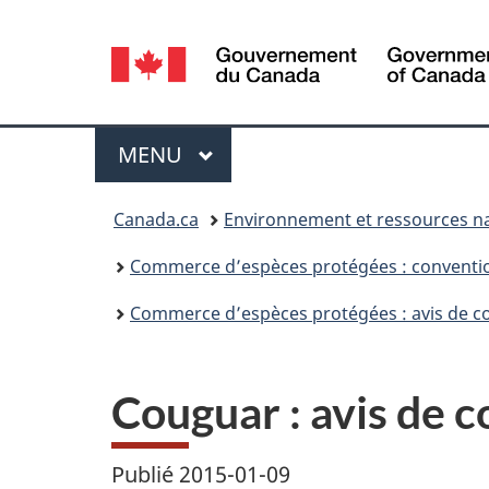
Sélection
de
la
Menu
MENU
PRINCIPAL
langue
Vous
Canada.ca
Environnement et ressources na
êtes
Commerce d’espèces protégées : convention 
ici :
Commerce d’espèces protégées : avis de c
Couguar : avis de 
Publié 2015-01-09