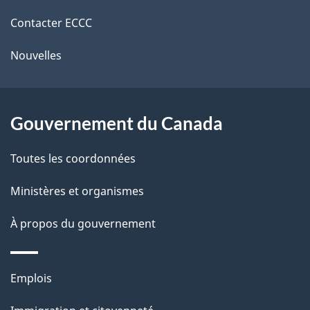
de
e
e
r
Contacter ECCC
ce
l
é
Nouvelles
site
t
a
r
p
o
Gouvernement du Canada
a
a
c
g
Toutes les coordonnées
t
e
Ministères et organismes
i
o
À propos du gouvernement
n
s
Thèmes
u
Emplois
et
r