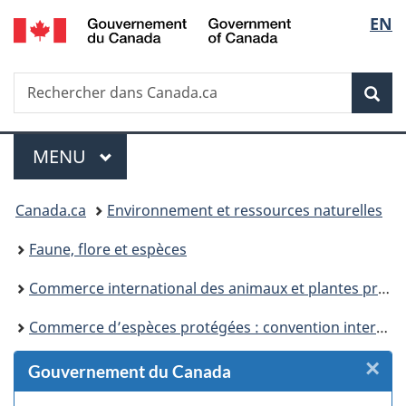
/
Sélec
EN
Passer
Passer
Passer
Passer
Government
au
au
à
à
de
of
Gestionnaire
contenu
«
la
Canada
Recherche
Rechercher
des
principal
Au
version
Rec
la
dans
Invitations
sujet
HTML
Canada.ca
du
simplifiée
langu
Menu
gouvernement
MENU
PRINCIPAL
»
Vous
Canada.ca
Environnement et ressources naturelles
êtes
Faune, flore et espèces
ici :
Commerce international des animaux et plantes protégés
Commerce d’espèces protégées : convention internationale pour la protection de la faune et de la flore
×
F
Gouvernement du Canada