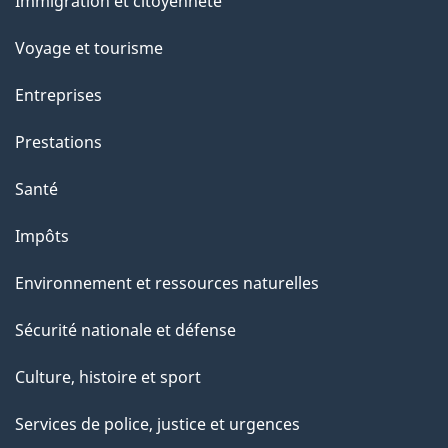
Immigration et citoyenneté
sujets
c
e
Voyage et tourisme
t
Entreprises
t
e
Prestations
p
Santé
a
g
Impôts
e
Environnement et ressources naturelles
Sécurité nationale et défense
Culture, histoire et sport
Services de police, justice et urgences