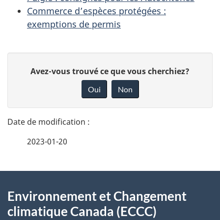
Commerce d’espèces protégées :
exemptions de permis
D
D
Avez-vous trouvé ce que vous cherchiez?
é
o
Oui
Non
n
t
n
a
e
2023-01-20
i
z
v
l
o
À
s
t
Environnement et Changement
propos
r
d
climatique Canada (ECCC)