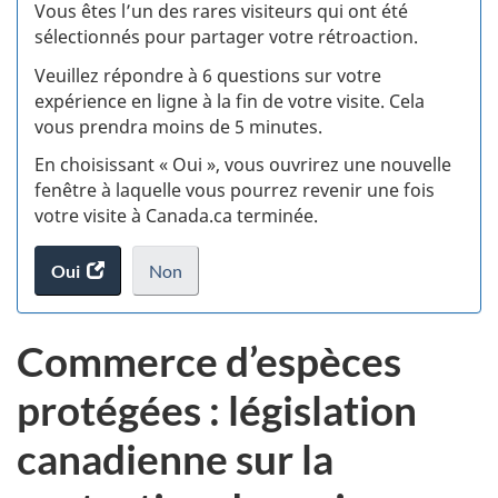
:
Vous êtes l’un des rares visiteurs qui ont été
sélectionnés pour partager votre rétroaction.
S
Veuillez répondre à 6 questions sur votre
d
expérience en ligne à la fin de votre visite. Cela
vous prendra moins de 5 minutes.
si
En choisissant « Oui », vous ouvrirez une nouvelle
w
fenêtre à laquelle vous pourrez revenir une fois
votre visite à Canada.ca terminée.
(t
Oui
accéder
Non
d
au
je
.
sondage.
ne
Commerce d’espèces
veux
pas
protégées : législation
participer
au
canadienne sur la
sondage
du