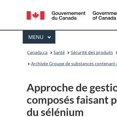
Sélection
de
la
Menu
MENU
PRINCIPAL
langue
Vous
Canada.ca
Santé
Sécurité des produits
êtes
Archivée Groupe de substances contenant 
ici :
Approche de gestio
composés faisant p
du sélénium