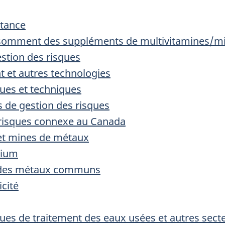
stance
nsomment des suppléments de multivitamines/m
estion des risques
 et autres technologies
ues et techniques
 de gestion des risques
 risques connexe au Canada
 et mines de métaux
nium
ge des métaux communs
icité
iques de traitement des eaux usées et autres sect