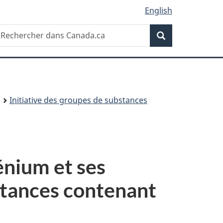
English
Recherche
echercher
Recherche
ans
anada.ca
Initiative des groupes de substances
énium et ses
stances contenant