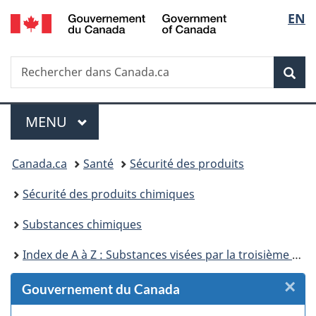
/
Sélec
EN
Passer
Passer
Passer
Passer
Government
au
au
à
à
de
of
Gestionnaire
contenu
«
la
Canada
Recherche
Rechercher
des
principal
Au
version
Rec
la
dans
Invitations
sujet
HTML
Canada.ca
du
simplifiée
langu
Menu
gouvernement
MENU
PRINCIPAL
»
Vous
Canada.ca
Santé
Sécurité des produits
êtes
Sécurité des produits chimiques
ici :
Substances chimiques
Index de A à Z : Substances visées par la troisième phase du Plan de gestion des produits chimiques
×
F
Gouvernement du Canada