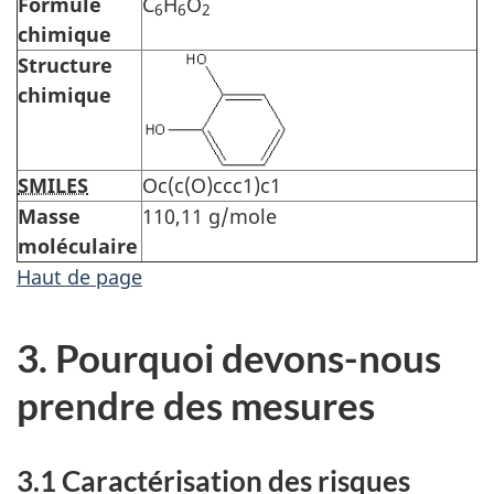
Formule
C
H
O
6
6
2
chimique
Structure
chimique
SMILES
Oc(c(O)ccc1)c1
Masse
110,11 g/mole
moléculaire
Haut de page
3. Pourquoi devons-nous
prendre des mesures
3.1 Caractérisation des risques