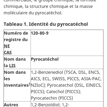
chimique, la structure chimique et la masse
moléculaire du pyrocatéchol.
Tableau 1. Identité du pyrocatéchol
Numéro de
120-80-9
registre du
NE
CAS
Nom dans
Pyrocatéchol
la
LIS
Nom dans
1,2-Benzenediol (TSCA, DSL, ENCS,
les
AICS, ECL, SWISS, PICCS, ASIA-PAC,
1
inventaires
NZIoC); Pyrocatechol (DSL, EINECS,
PICCS); Catechol (PICCS);
Pyrocatechin (PICCS)
Autres
1,2-Benzoldiol; 1,2-