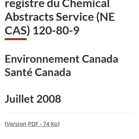
registre du Chemical
site
web,
Abstracts Service (NE
CAS) 120-80-9
Environnement Canada
Santé Canada
Juillet 2008
(
Version PDF - 74 Ko
)