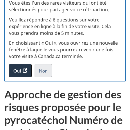
:
Vous êtes l’un des rares visiteurs qui ont été
sélectionnés pour partager votre rétroaction.
S
Veuillez répondre à 6 questions sur votre
d
expérience en ligne à la fin de votre visite. Cela
vous prendra moins de 5 minutes.
si
En choisissant « Oui », vous ouvrirez une nouvelle
w
fenêtre à laquelle vous pourrez revenir une fois
votre visite à Canada.ca terminée.
(t
Oui
accéder
Non
d
au
je
.
sondage.
ne
Approche de gestion des
veux
pas
risques proposée pour le
participer
au
pyrocatéchol Numéro de
sondage
du