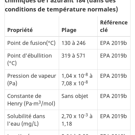
chimiques de l’azurant 184 (dans des
conditions de température normales)
Référence
Propriété
Plage
clé
Point de fusion(°C)
130 à 246
EPA 2019b
Point d’ébullition
319 à 571
EPA 2019b
(°C)
-8
Pression de vapeur
1,04 x 10
à
EPA 2019b
-8
(Pa)
7,08 x 10
Constante de
Sans objet
EPA 2019b
3
Henry (Pa·m
/mol)
-3
Solubilité dans
2,70 x 10
à
EPA 2019b
l’eau (mg/L)
1,18