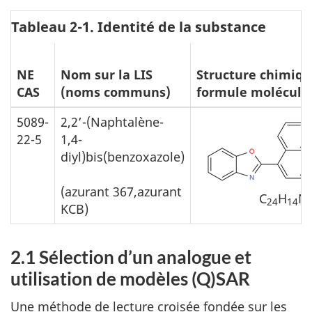
Tableau 2-1. Identité de la substance
NE
Nom sur la LIS
Structure chimiqu
CAS
(noms communs)
formule molécula
5089-
2,2’-(Naphtalène-
22-5
1,4-
diyl)bis(benzoxazole)
(azurant 367,azurant
C
H
N
24
14
KCB)
2.1 Sélection d’un analogue et
utilisation de modèles (Q)SAR
Une méthode de lecture croisée fondée sur les