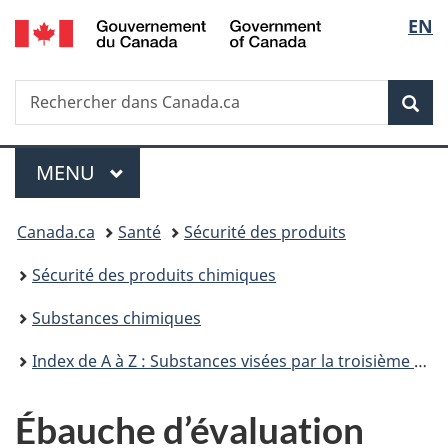
/
Sélec
EN
Passer
Passer
Passer
Government
au
à
à
de
of
contenu
«
la
Canada
Recherche
Rechercher
principal
Au
version
Rec
la
dans
sujet
HTML
Canada.ca
du
simplifiée
langu
Menu
gouvernement
MENU
PRINCIPAL
»
Vous
Canada.ca
Santé
Sécurité des produits
êtes
Sécurité des produits chimiques
ici :
Substances chimiques
Index de A à Z : Substances visées par la troisième phase du Plan de gestion des produits chimiques
Ébauche d’évaluation