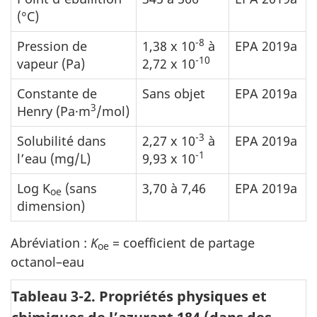
(°C)
-8
Pression de
1,38 x 10
à
EPA 2019a
-10
vapeur (Pa)
2,72 x 10
Constante de
Sans objet
EPA 2019a
3
Henry (Pa·m
/mol)
-3
Solubilité dans
2,27 x 10
à
EPA 2019a
-1
l’eau (mg/L)
9,93 x 10
Log K
(sans
3,70 à 7,46
EPA 2019a
oe
dimension)
Abréviation :
K
= coefficient de partage
oe
octanol–eau
Tableau 3-2. Propriétés physiques et