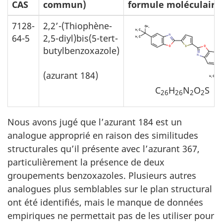
CAS
commun)
formule moléculaire
7128-
2,2’-(Thiophène-
64-5
2,5-diyl)bis(5-tert-
butylbenzoxazole)
(azurant 184)
C
H
N
O
S
26
26
2
2
Nous avons jugé que l’azurant 184 est un
analogue approprié en raison des similitudes
structurales qu’il présente avec l’azurant 367,
particulièrement la présence de deux
groupements benzoxazoles. Plusieurs autres
analogues plus semblables sur le plan structural
ont été identifiés, mais le manque de données
empiriques ne permettait pas de les utiliser pour