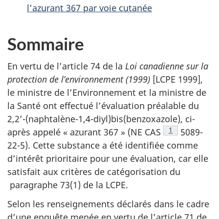
l’azurant 367 par voie cutanée
Sommaire
En vertu de l’article 74 de la
Loi canadienne sur la
protection de l’environnement (1999)
[LCPE 1999],
le ministre de l’Environnement et la ministre de
la Santé ont effectué l’évaluation préalable du
2,2’-(naphtalène-1,4-diyl)bis(benzoxazole), ci-
Note de bas d
1
après appelé « azurant 367 » (NE CAS
5089-
22-5). Cette substance a été identifiée comme
d’intérêt prioritaire pour une évaluation, car elle
satisfait aux critères de catégorisation du
paragraphe 73(1) de la LCPE.
Selon les renseignements déclarés dans le cadre
d’une enquête menée en vertu de l’article 71 de