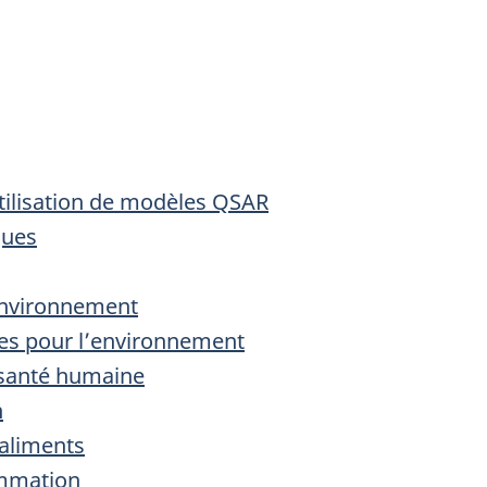
tilisation de modèles QSAR
ques
l’environnement
ues pour l’environnement
a santé humaine
n
 aliments
ommation