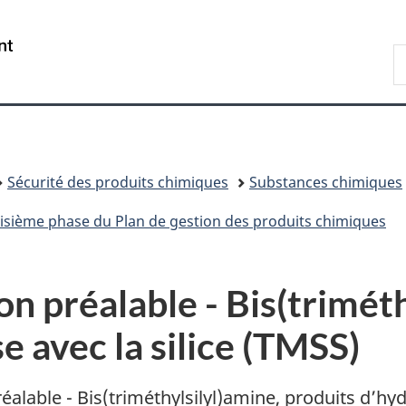
Passer
Passer
Passer
au
à
à
/
R
contenu
«
la
Government
d
principal
Au
version
of
C
sujet
HTML
Canada
du
simplifiée
gouvernement
»
Sécurité des produits chimiques
Substances chimiques
roisième phase du Plan de gestion des produits chimiques
n préalable - Bis(triméth
e avec la silice (TMSS)
réalable - Bis(triméthylsilyl)amine, produits d’hyd