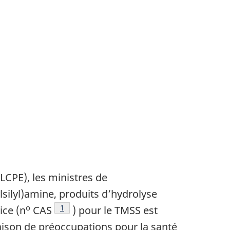
(LCPE), les ministres de
lsilyl)amine, produits d’hydrolyse
o
Note de bas de page
1
ice (n
CAS
) pour le TMSS est
raison de préoccupations pour la santé