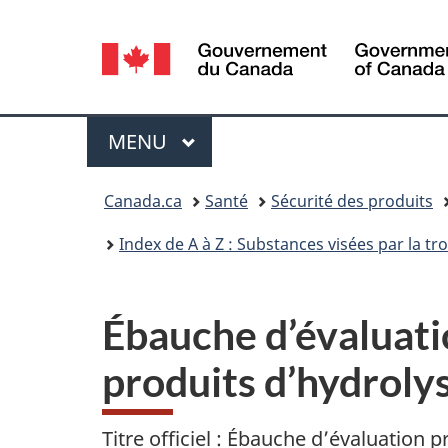
Sélection
de
la
Menu
MENU
PRINCIPAL
langue
Vous
Canada.ca
Santé
Sécurité des produits
êtes
Index de A à Z : Substances visées par la t
ici :
Ébauche d’évaluatio
produits d’hydrolys
Titre officiel : Ébauche d’évaluation p