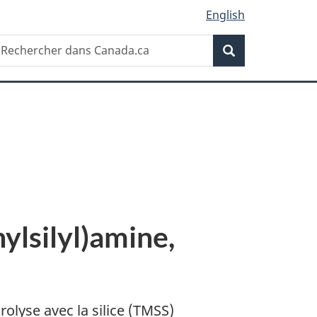
English
Recherche
echercher
Recherche
ans
anada.ca
ylsilyl)amine,
rolyse avec la silice (TMSS)