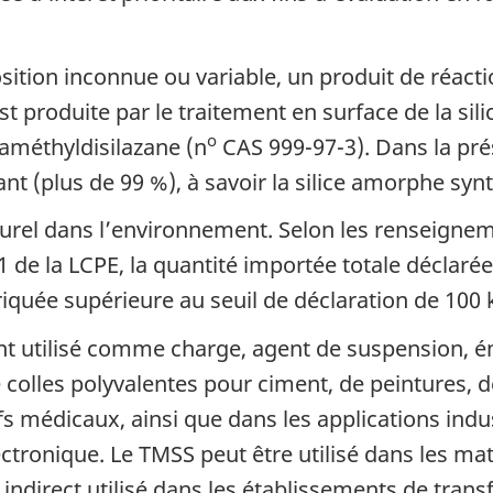
ition inconnue ou variable, un produit de réact
st produite par le traitement en surface de la s
o
xaméthyldisilazane (n
CAS 999-97-3). Dans la pré
t (plus de 99 %), à savoir la silice amorphe syn
aturel dans l’environnement. Selon les renseigne
1 de la LCPE, la quantité importée totale déclaré
iquée supérieure au seuil de déclaration de 100 k
 utilisé comme charge, agent de suspension, émol
 colles polyvalentes pour ciment, de peintures, 
ifs médicaux, ainsi que dans les applications ind
ectronique. Le TMSS peut être utilisé dans les ma
ndirect utilisé dans les établissements de trans