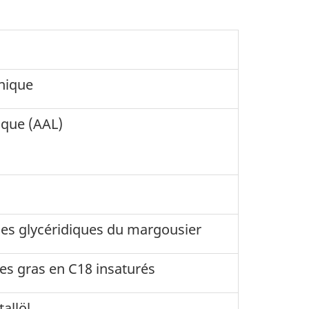
nique
ique (AAL)
iles glycéridiques du margousier
es gras en C18 insaturés
allöl