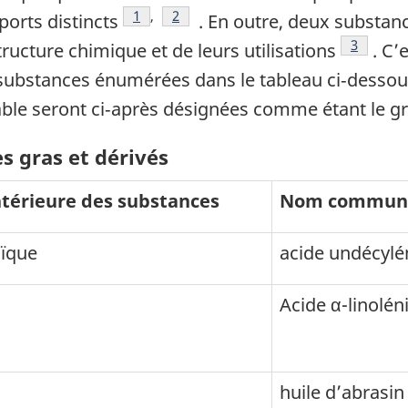
Note de bas de page
1
,
Note de bas de page
2
orts distincts
. En outre, deux substan
Note de 
3
ructure chimique et de leurs utilisations
. C’
 substances énumérées dans le tableau ci‑dessous
ble seront ci‑après désignées comme étant le gr
s gras et dérivés
ntérieure des substances
Nom commun
oïque
acide undécylé
Acide α-linolén
huile d’abrasin