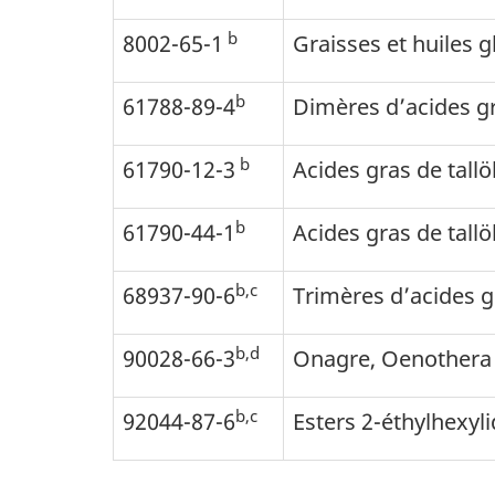
b
8002-65-1
Graisses et huiles 
b
61788-89-4
Dimères d’acides gr
b
61790-12-3
Acides gras de tallö
b
61790-44-1
Acides gras de tallö
b,c
68937-90-6
Trimères d’acides g
b,d
90028-66-3
Onagre, Oenothera b
b,c
92044-87-6
Esters 2-éthylhexyl