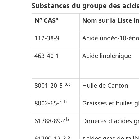
Substances du groupe des acide
o
a
N
CAS
Nom sur la Liste i
112-38-9
Acide undéc-10-én
463-40-1
Acide linolénique
b,c
8001-20-5
Huile de Canton
b
8002-65-1
Graisses et huiles 
b
61788-89-4
Dimères d’acides gr
b
61790-12-3
Acides gras de tallö