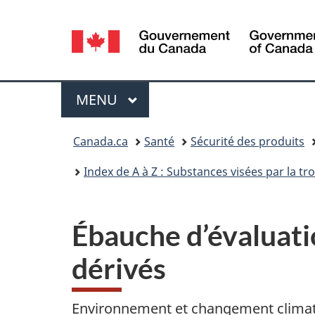
Sélection
de
la
Menu
MENU
PRINCIPAL
langue
Vous
Canada.ca
Santé
Sécurité des produits
êtes
Index de A à Z : Substances visées par la t
ici :
Ébauche d’évaluati
dérivés
Environnement et changement clima