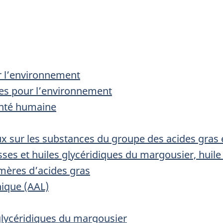
ur l’environnement
ues pour l’environnement
santé humaine
 sur les substances du groupe des acides gras e
sses et huiles glycéridiques du margousier, huile 
imères d’acides gras
nique (AAL)
 glycéridiques du margousier