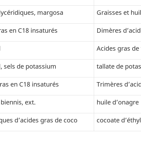
glycéridiques, margosa
Graisses et hu
as en C18 insaturés
Dimères d’acid
l
Acides gras de t
l, sels de potassium
tallate de pota
ras en C18 insaturés
Trimères d’aci
iennis, ext.
huile d’onagre
iques d’acides gras de coco
cocoate d’éthy