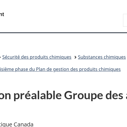
Passer
Passer
Passer
au
à
à
/
R
contenu
«
la
Government
d
principal
Au
version
of
C
sujet
HTML
Canada
du
simplifiée
gouvernement
»
Sécurité des produits chimiques
Substances chimiques
roisième phase du Plan de gestion des produits chimiques
on préalable Groupe des a
tique Canada