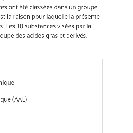
ces ont été classées dans un groupe
bas de page
est la raison pour laquelle la présente
. Les 10 substances visées par la
oupe des acides gras et dérivés.
nique
ique (AAL)