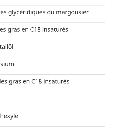
iles glycéridiques du margousier
es gras en C18 insaturés
allöl
ssium
des gras en C18 insaturés
lhexyle