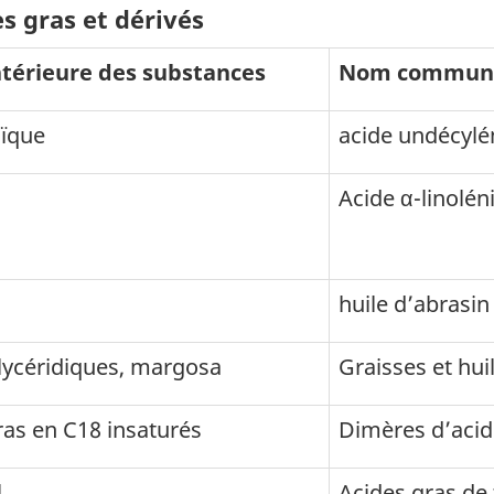
s gras et dérivés
ntérieure des substances
Nom commun
oïque
acide undécylé
Acide α-linolén
huile d’abrasin
glycéridiques, margosa
Graisses et hu
as en C18 insaturés
Dimères d’acid
l
Acides gras de t