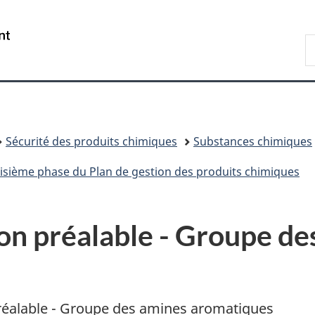
Passer
Passer
Passer
au
à
à
/
R
contenu
«
la
Government
d
principal
Au
version
of
C
sujet
HTML
Canada
du
simplifiée
gouvernement
»
Sécurité des produits chimiques
Substances chimiques
roisième phase du Plan de gestion des produits chimiques
on préalable - Groupe de
 préalable - Groupe des amines aromatiques