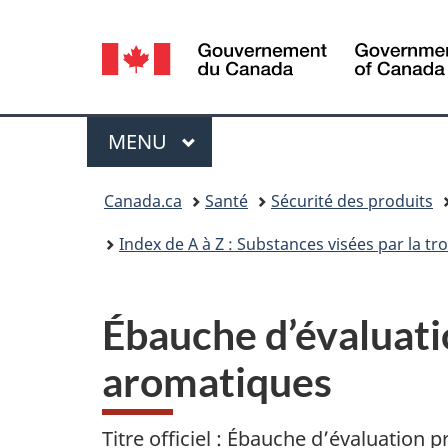
Sélection
de
la
Menu
MENU
PRINCIPAL
langue
Vous
Canada.ca
Santé
Sécurité des produits
êtes
Index de A à Z : Substances visées par la t
ici :
Ébauche d’évaluati
aromatiques
Titre officiel : Ébauche d’évaluation