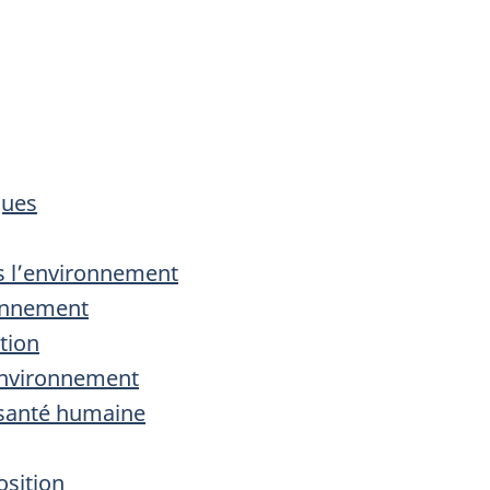
ques
s l’environnement
ronnement
tion
l’environnement
a santé humaine
osition