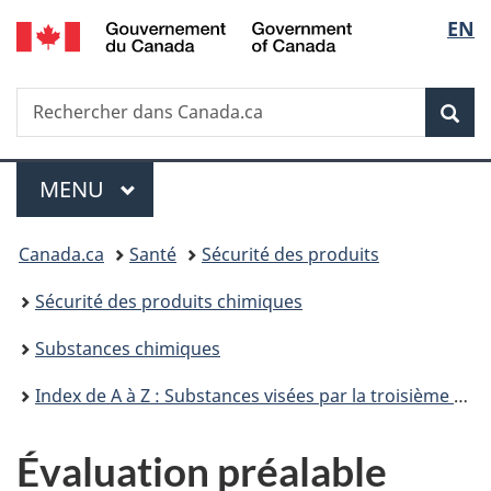
/
Sélec
EN
Passer
Passer
Passer
Government
au
à
à
de
of
contenu
«
la
Canada
Recherche
Rechercher
principal
Au
version
Rec
la
dans
sujet
HTML
Canada.ca
du
simplifiée
langu
Menu
gouvernement
MENU
PRINCIPAL
»
Vous
Canada.ca
Santé
Sécurité des produits
êtes
Sécurité des produits chimiques
ici :
Substances chimiques
Index de A à Z : Substances visées par la troisième phase du Plan de gestion des produits chimiques
Évaluation préalable