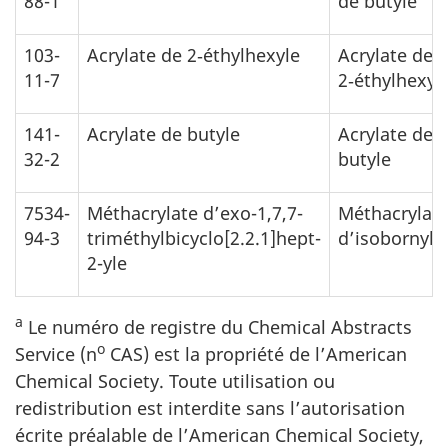
88-1
de butyle
103-
Acrylate de 2‑éthylhexyle
Acrylate de
11-7
2‑éthylhexyl
141-
Acrylate de butyle
Acrylate de
32-2
butyle
7534-
Méthacrylate d’exo-1,7,7-
Méthacrylat
94-3
triméthylbicyclo[2.2.1]hept-
d’isobornyle
2-yle
a
Le numéro de registre du Chemical Abstracts
o
Service (n
CAS) est la propriété de l’American
Chemical Society. Toute utilisation ou
redistribution est interdite sans l’autorisation
écrite préalable de l’American Chemical Society,