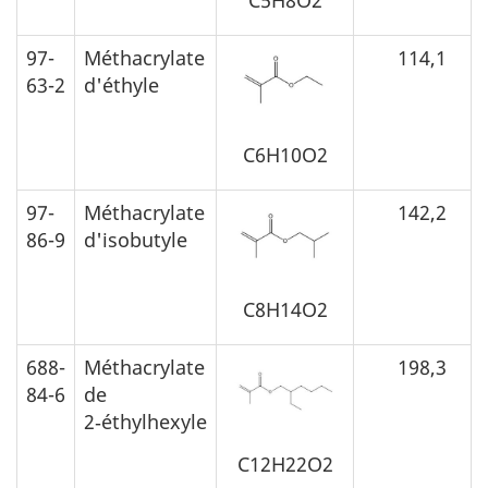
97-
Méthacrylate
114,1
63-2
d'éthyle
C6H10O2
97-
Méthacrylate
142,2
86-9
d'isobutyle
C8H14O2
688-
Méthacrylate
198,3
84-6
de
2‑éthylhexyle
C12H22O2