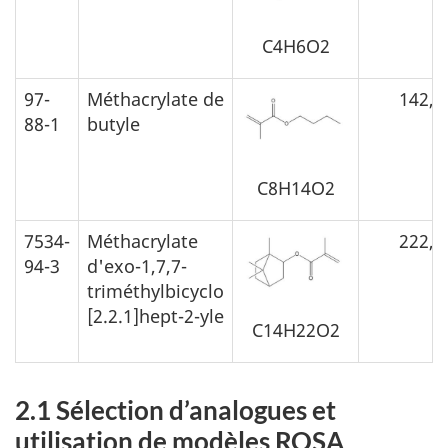
C4H6O2
97-
Méthacrylate de
142,2
88-1
butyle
C8H14O2
7534-
Méthacrylate
222,3
94-3
d'exo-1,7,7-
triméthylbicyclo
[2.2.1]hept-2-yle
C14H22O2
2.1 Sélection d’analogues et
utilisation de modèles RQSA