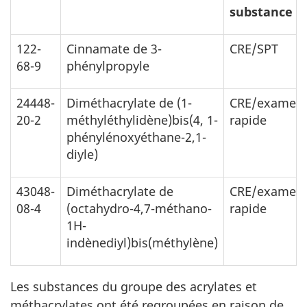
substance
122-
Cinnamate de 3-
CRE/SPT
68-9
phénylpropyle
24448-
Diméthacrylate de (1-
CRE/examen
20-2
méthyléthylidène)bis(4, 1-
rapide
phénylénoxyéthane-2,1-
diyle)
43048-
Diméthacrylate de
CRE/examen
08-4
(octahydro-4,7-méthano-
rapide
1H-
indènediyl)bis(méthylène)
Les substances du groupe des acrylates et
méthacrylates ont été regroupées en raison de