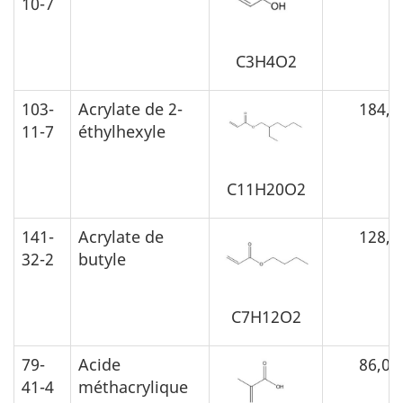
10-7
C3H4O2
103-
Acrylate de 2-
184,3
11-7
éthylhexyle
C11H20O2
141-
Acrylate de
128,2
32-2
butyle
C7H12O2
79-
Acide
86,09
41-4
méthacrylique