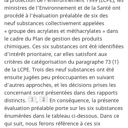
la protection de l’environnement 1999 (LCPE), les
ministres de l’Environnement et de la Santé ont
procédé à l’évaluation préalable de six des
neuf substances collectivement appelées
« groupe des acrylates et méthacrylates » dans
le cadre du Plan de gestion des produits
chimiques. Ces six substances ont été identifiées
d’intérêt prioritaire, car elles satisfont aux
critères de catégorisation du paragraphe 73 (1)
de la LCPE. Trois des neuf substances ont été
ensuite jugées peu préoccupantes en suivant
d’autres approches, et les décisions prises les
concernant sont présentées dans des rapports
Note de bas de page
1
Note de bas de page
2
distincts.
,
En conséquence, la présente
évaluation préalable porte sur les six substances
énumérées dans le tableau ci‑dessous. Dans ce
qui suit, nous ferons référence à ces six