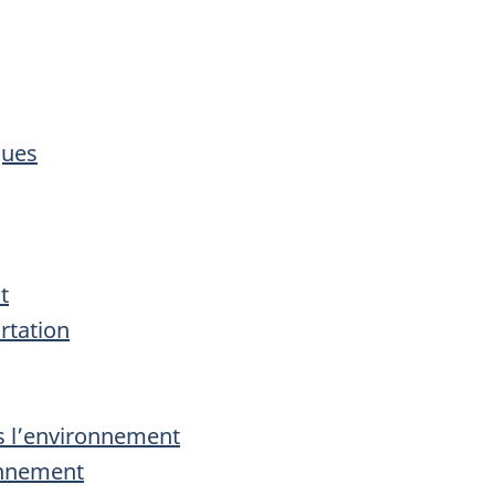
ques
t
rtation
s l’environnement
onnement