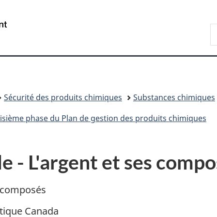
Passer
Passer
Passer
au
à
à
/
R
contenu
«
la
Government
d
principal
Au
version
of
C
sujet
HTML
Canada
du
simplifiée
gouvernement
»
Sécurité des produits chimiques
Substances chimiques
roisième phase du Plan de gestion des produits chimiques
e - L'argent et ses comp
es composés
tique Canada