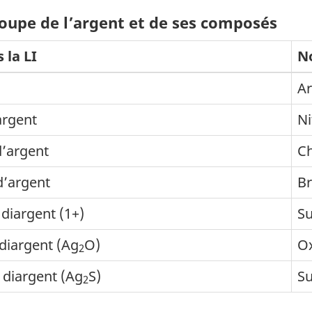
roupe de l’argent et de ses composés
 la LI
N
Ar
argent
Ni
d’argent
Ch
’argent
Br
 diargent (1+)
Su
diargent (Ag
O)
Ox
2
 diargent (Ag
S)
Su
2