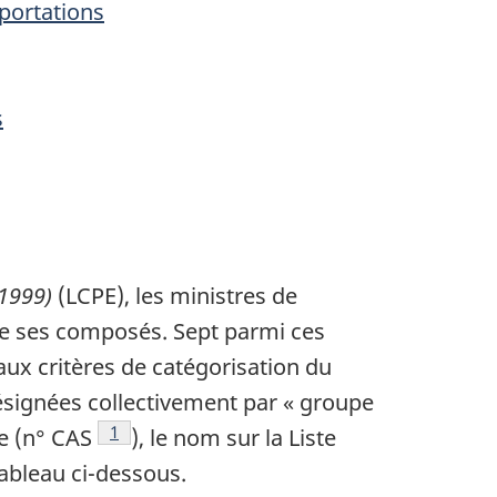
portations
s
(1999)
(LCPE), les ministres de
 de ses composés. Sept parmi ces
 aux critères de catégorisation du
ésignées collectivement par « groupe
Note de bas de page
1
e (n° CAS
), le nom sur la Liste
ableau ci-dessous.