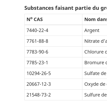
Substances faisant partie du g
o
N
CAS
Nom dans
7440-22-4
Argent
7761-88-8
Nitrate d’
7783-90-6
Chlorure 
7785-23-1
Bromure d
10294-26-5
Sulfate de
20667-12-3
Oxyde de 
21548-73-2
Sulfure de