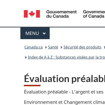
Sélection
de
la
Menu
MENU
PRINCIPAL
langue
Vous
Canada.ca
Santé
Sécurité des produits
êtes
Index de A à Z : Substances visées par la t
ici :
Évaluation préalabl
Évaluation préalable - L’argent et s
Environnement et Changement clima