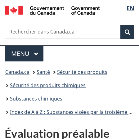
/
Sélec
EN
Passer
Passer
Passer
Government
au
à
à
de
of
contenu
«
la
Canada
Recherche
Rechercher
principal
Au
version
Rec
la
dans
sujet
HTML
Canada.ca
du
simplifiée
langu
Menu
gouvernement
MENU
PRINCIPAL
»
Vous
Canada.ca
Santé
Sécurité des produits
êtes
Sécurité des produits chimiques
ici :
Substances chimiques
Index de A à Z : Substances visées par la troisième phase du Plan de gestion des produits chimiques
Évaluation préalable