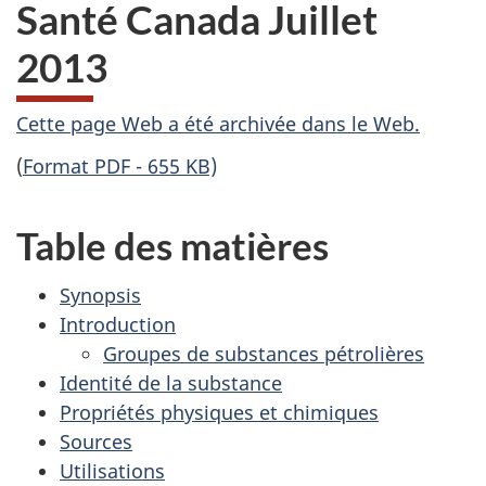
Santé Canada Juillet
2013
A
Cette page Web a été archivée dans le Web.
(
Format PDF - 655 KB)
r
c
Table des matières
h
Synopsis
i
Introduction
Groupes de substances pétrolières
v
Identité de la substance
é
Propriétés physiques et chimiques
Sources
e
Utilisations