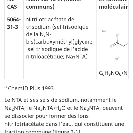
CAS
communs)
moléculaire
5064-
Nitrilotriacétate de
31-3
trisodium (sel trisodique
de la N,N-
bis(carboxyméthyl)glycine;
sel trisodique de l’acide
nitriloacétique; Na
NTA)
3
C
H
NO
•Na
6
9
6
3
a
ChemID Plus 1993
Le NTA et ses sels de sodium, notamment le
Na
NTA, le Na
NTA•H
O et le Na
NTA, peuvent
2
3
2
3
se dissocier pour former des ions
nitrilotriacétate dans l’eau, qui constituent une
fraction commune (figure 2-1).