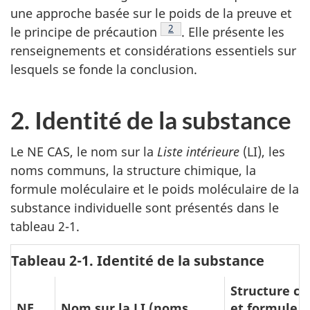
une approche basée sur le poids de la preuve et
Note de bas de page
2
le principe de précaution
. Elle présente les
renseignements et considérations essentiels sur
lesquels se fonde la conclusion.
2. Identité de la substance
Le NE CAS, le nom sur la
Liste intérieure
(LI), les
noms communs, la structure chimique, la
formule moléculaire et le poids moléculaire de la
substance individuelle sont présentés dans le
tableau 2-1.
Tableau 2-1. Identité de la substance
Structure c
NE
Nom sur la LI (noms
et formule