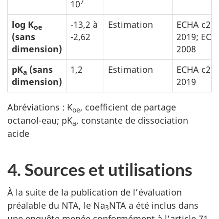
7
10
log K
-13,2 à
Estimation
ECHA c200
oe
(sans
-2,62
2019; EC
dimension)
2008
pK
(sans
1,2
Estimation
ECHA c200
a
dimension)
2019
Abréviations : K
, coefficient de partage
oe
octanol-eau; pK
, constante de dissociation
a
acide
4. Sources et utilisations
À la suite de la publication de l’évaluation
préalable du NTA, le Na
NTA a été inclus dans
3
une enquête menée conformément à l’article 71