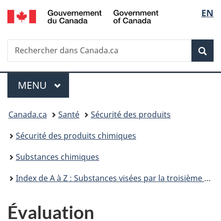
/
Sélec
EN
Passer
Passer
Passer
Government
au
à
à
de
of
contenu
«
la
Canada
Recherche
Rechercher
principal
Au
version
Rec
la
dans
sujet
HTML
Canada.ca
du
simplifiée
langu
Menu
gouvernement
MENU
PRINCIPAL
»
Vous
Canada.ca
Santé
Sécurité des produits
êtes
Sécurité des produits chimiques
ici :
Substances chimiques
Index de A à Z : Substances visées par la troisième phase du Plan de gestion des produits chimiques
Évaluation