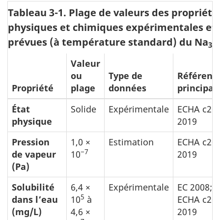
Tableau 3-1. Plage de valeurs des propriété
physiques et chimiques expérimentales et
prévues (à température standard) du Na
N
3
Valeur
ou
Type de
Référence
Propriété
plage
données
principal
État
Solide
Expérimentale
ECHA c200
physique
2019
Pression
1,0 ×
Estimation
ECHA c200
−7
de vapeur
10
2019
(Pa)
Solubilité
6,4 ×
Expérimentale
EC 2008;
5
dans l’eau
10
à
ECHA c200
(mg/L)
4,6 ×
2019