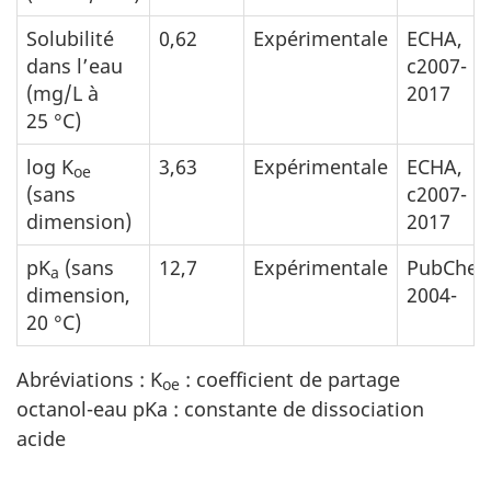
Solubilité
0,62
Expérimentale
ECHA,
dans l’eau
c2007-
(mg/L à
2017
25 °C)
log K
3,63
Expérimentale
ECHA,
oe
(sans
c2007-
dimension)
2017
pK
(sans
12,7
Expérimentale
PubChem
a
dimension,
2004-
20 °C)
Abréviations : K
: coefficient de partage
oe
octanol-eau pKa : constante de dissociation
acide