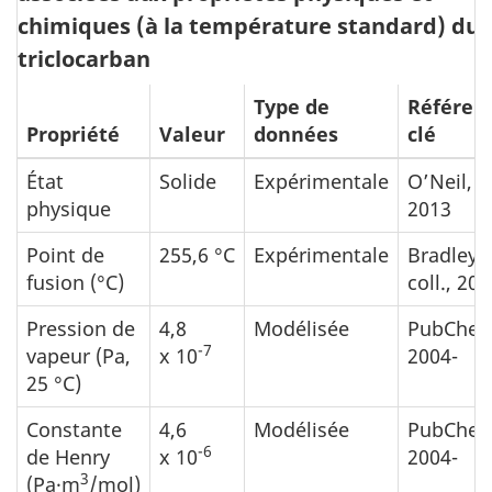
chimiques (à la température standard) du
triclocarban
Type de
Référen
Propriété
Valeur
données
clé
État
Solide
Expérimentale
O’Neil,
physique
2013
Point de
255,6 °C
Expérimentale
Bradley 
fusion (°C)
coll., 20
Pression de
4,8
Modélisée
PubChem
-7
vapeur (Pa,
x 10
2004-
25 °C)
Constante
4,6
Modélisée
PubChem
-6
de Henry
x 10
2004-
3
(Pa·m
/mol)