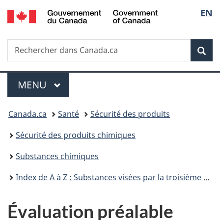
/
Sélec
EN
Passer
Passer
Passer
Government
au
à
à
de
of
contenu
«
la
Canada
Recherche
Rechercher
principal
Au
version
Rec
la
dans
sujet
HTML
Canada.ca
du
simplifiée
langu
Menu
gouvernement
MENU
PRINCIPAL
»
Vous
Canada.ca
Santé
Sécurité des produits
êtes
Sécurité des produits chimiques
ici :
Substances chimiques
Index de A à Z : Substances visées par la troisième phase du Plan de gestion des produits chimiques
Évaluation préalable