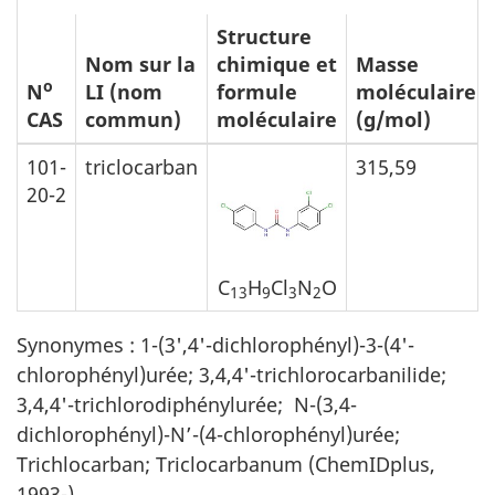
Structure
Nom sur la
chimique et
Masse
o
N
LI (nom
formule
moléculaire
CAS
commun)
moléculaire
(g/mol)
101-
triclocarban
315,59
20-2
C
H
Cl
N
O
13
9
3
2
Synonymes : 1-(3',4'-dichlorophényl)-3-(4'-
chlorophényl)urée; 3,4,4'-trichlorocarbanilide;
3,4,4'-trichlorodiphénylurée; N-(3,4-
dichlorophényl)-N’-(4-chlorophényl)urée;
Trichlocarban; Triclocarbanum (ChemIDplus,
1993-).