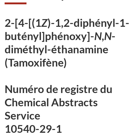
2-[4-[(1
Z
)-1,2-diphényl-1-
butényl]phénoxy]-
N
,
N
-
diméthyl-éthanamine
(Tamoxifène)
Numéro de registre du
Chemical Abstracts
Service
10540-29-1