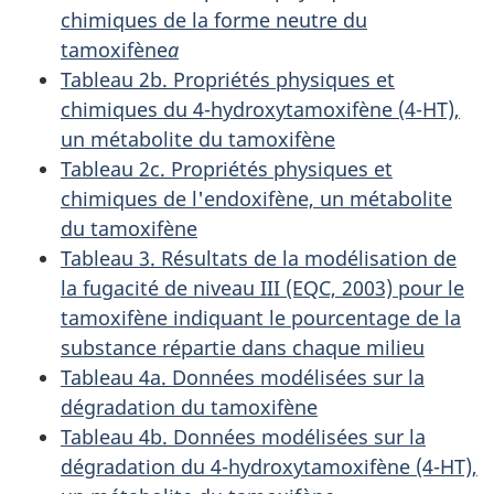
chimiques de la forme neutre du
tamoxifène
a
Tableau 2b. Propriétés physiques et
chimiques du 4-hydroxytamoxifène (4-HT),
un métabolite du tamoxifène
Tableau 2c. Propriétés physiques et
chimiques de l'endoxifène, un métabolite
du tamoxifène
Tableau 3. Résultats de la modélisation de
la fugacité de niveau III (EQC, 2003) pour le
tamoxifène indiquant le pourcentage de la
substance répartie dans chaque milieu
Tableau 4a. Données modélisées sur la
dégradation du tamoxifène
Tableau 4b. Données modélisées sur la
dégradation du 4-hydroxytamoxifène (4-HT),