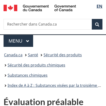
/
Sélec
EN
Passer
Passer
Passer
Government
au
à
à
de
of
contenu
«
la
Canada
Recherche
Rechercher
principal
Au
version
Rec
la
dans
sujet
HTML
Canada.ca
du
simplifiée
langu
Menu
gouvernement
MENU
PRINCIPAL
»
Vous
Canada.ca
Santé
Sécurité des produits
êtes
Sécurité des produits chimiques
ici :
Substances chimiques
Index de A à Z : Substances visées par la troisième phase du Plan de gestion des produits chimiques
Évaluation préalable