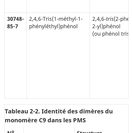
30748-
2,4,6-Tris(1-méthyl-1-
2,4,6‑
tris
(2‑phén
85-7
phényléthyl)phénol
2‑yl)phénol
(ou phénol trist
Tableau 2-2. Identité des dimères du
monomère C9 dans les PMS
o
N
Structure