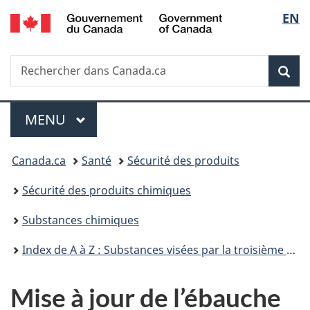
/
Sélec
EN
Passer
Passer
Passer
Government
au
à
à
de
of
contenu
«
la
Canada
Recherche
Rechercher
principal
Au
version
Rec
la
dans
sujet
HTML
Canada.ca
du
simplifiée
langu
Menu
gouvernement
MENU
PRINCIPAL
»
Vous
Canada.ca
Santé
Sécurité des produits
êtes
Sécurité des produits chimiques
ici :
Substances chimiques
Index de A à Z : Substances visées par la troisième phase du Plan de gestion des produits chimiques
Mise à jour de l’ébauche