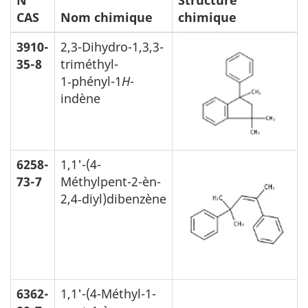
CAS
Nom chimique
chimique
3910-
2,3-Dihydro-1,3,3-
35-8
triméthyl-
1‑phényl-1
H
-
indène
6258-
1,1'-(4-
73-7
Méthylpent-2-èn-
2,4‑diyl)dibenzène
6362-
1,1'-(4-Méthyl-1-