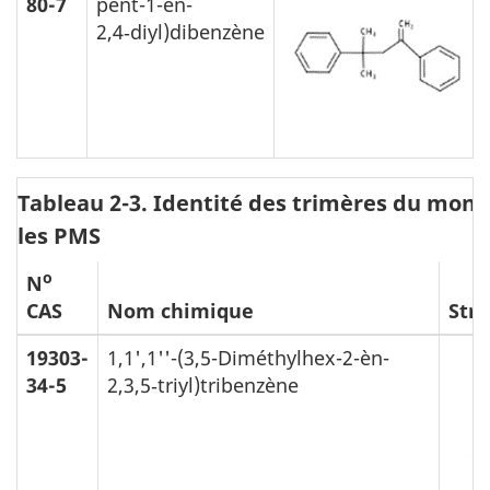
80-7
pent-1-èn-
2,4‑diyl)dibenzène
Tableau 2-3. Identité des trimères du mon
les PMS
o
N
CAS
Nom chimique
Str
19303-
1,1',1''-(3,5-Diméthylhex-2-èn-
34-5
2,3,5‑triyl)tribenzène