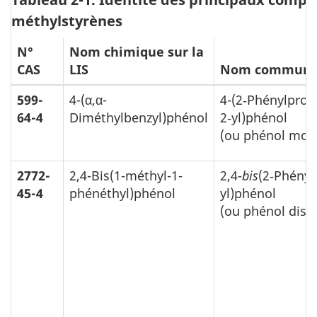
méthylstyrènes
N°
Nom chimique sur la
CAS
LIS
Nom commun
599-
4-(α,α-
4-(2‑Phénylprop
64-4
Diméthylbenzyl)phénol
2‑yl)phénol
(ou phénol mon
2772-
2,4-Bis(1-méthyl-1-
2,4-
bis
(2‑Phényl
45-4
phénéthyl)phénol
yl)phénol
(ou phénol dist