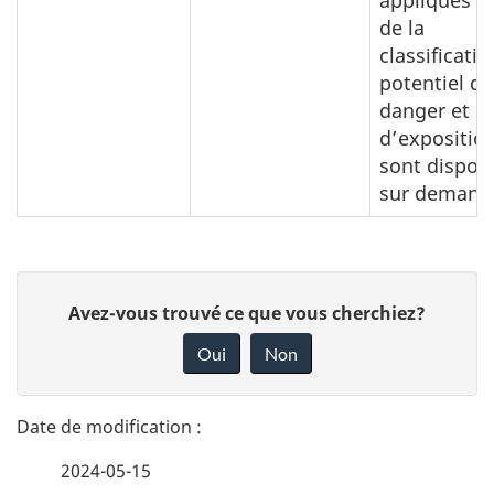
appliqués lo
de la
classificati
potentiel de
danger et
d’expositio
sont dispon
sur deman
D
D
Avez-vous trouvé ce que vous cherchiez?
é
o
Oui
Non
n
t
n
a
e
2024-05-15
i
z