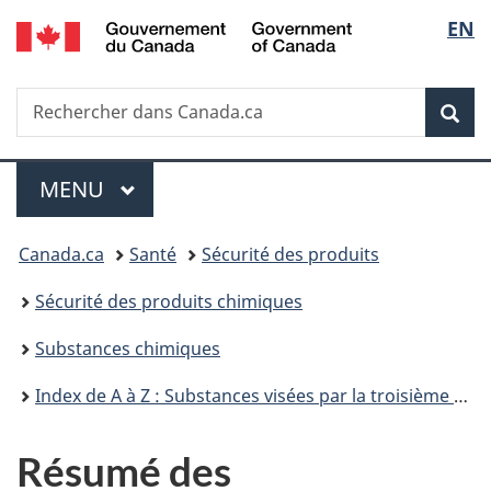
/
Sélec
EN
Passer
Passer
Passer
Government
au
à
à
de
of
contenu
«
la
Canada
Recherche
Rechercher
principal
Au
version
Rec
la
dans
sujet
HTML
Canada.ca
du
simplifiée
langu
Menu
gouvernement
MENU
PRINCIPAL
»
Vous
Canada.ca
Santé
Sécurité des produits
êtes
Sécurité des produits chimiques
ici :
Substances chimiques
Index de A à Z : Substances visées par la troisième phase du Plan de gestion des produits chimiques
Résumé des