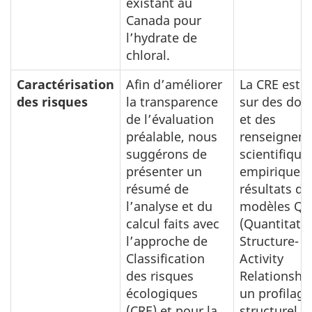
existant au
Canada pour
l’hydrate de
chloral.
Caractérisation
Afin d’améliorer
La CRE est 
des risques
la transparence
sur des don
de l’évaluation
et des
préalable, nous
renseignem
suggérons de
scientifique
présenter un
empiriques,
résumé de
résultats de
l’analyse et du
modèles Q
calcul faits avec
(Quantitativ
l’approche de
Structure-
Classification
Activity
des risques
Relationship
écologiques
un profilage
(CRE) et pour la
structurel, 