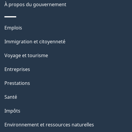
o
À propos du gouvernement
n
s
Thèmes
u
Emplois
et
r
Immigration et citoyenneté
sujets
c
e
Voyage et tourisme
t
Entreprises
t
e
Prestations
p
Santé
a
g
Impôts
e
Environnement et ressources naturelles