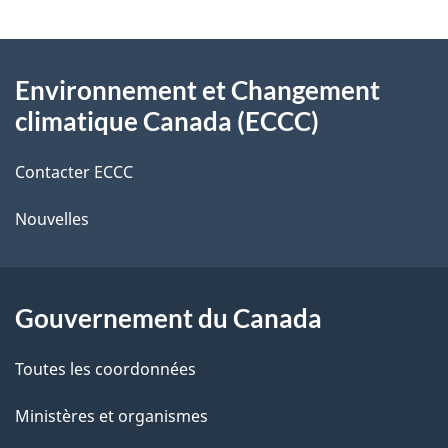
v
l
o
À
s
t
Environnement et Changement
propos
r
d
climatique Canada (ECCC)
de
e
e
r
Contacter ECCC
ce
l
é
Nouvelles
site
t
a
r
p
o
Gouvernement du Canada
a
a
c
g
Toutes les coordonnées
t
e
Ministères et organismes
i