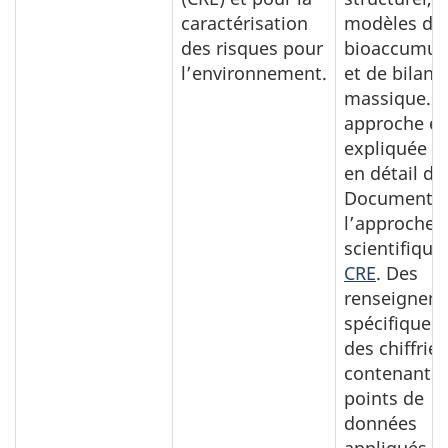
caractérisation
modèles de
des risques pour
bioaccumul
l’environnement.
et de bilan
massique. C
approche es
expliquée p
en détail da
Document s
l’approche
scientifique
CRE
. Des
renseignem
spécifiques 
des chiffrier
contenant d
points de
données