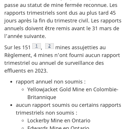
passe au statut de mine fermée reconnue. Les
rapports trimestriels sont dus au plus tard 45
jours après la fin du trimestre civil. Les rapports
annuels doivent être remis avant le 31 mars de
l’année suivante.
Note de bas de page
1
Note de bas de page
2
Sur les 151
,
mines assujetties au
Règlement, 4 mines n’ont fourni aucun rapport
trimestriel ou annuel de surveillance des
effluents en 2023.
rapport annuel non soumis :
Yellowjacket Gold Mine en Colombie-
Britannique
aucun rapport soumis ou certains rapports
trimestriels non soumis :
Lockerby Mine en Ontario
Edwards Mine en Ontario