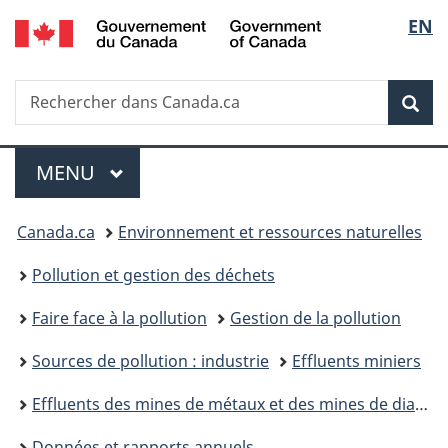
/
Sélec
EN
Passer
Passer
Passer
Government
au
à
à
de
of
contenu
«
la
Canada
Recherche
Rechercher
principal
Au
version
Rec
la
dans
sujet
HTML
Canada.ca
du
simplifiée
langu
Menu
gouvernement
MENU
PRINCIPAL
»
Vous
Canada.ca
Environnement et ressources naturelles
êtes
Pollution et gestion des déchets
ici :
Faire face à la pollution
Gestion de la pollution
Sources de pollution : industrie
Effluents miniers
Effluents des mines de métaux et des mines de diamants
Données et rapports annuels