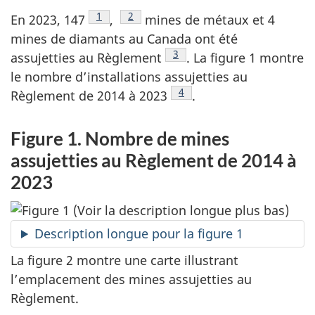
Note de bas de page
1
Note de bas de page
2
En 2023, 147
,
mines de métaux et 4
mines de diamants au Canada ont été
Note de bas de page
3
assujetties au Règlement
. La figure 1 montre
le nombre d’installations assujetties au
Note de bas de page
4
Règlement de 2014 à 2023
.
Figure 1. Nombre de mines
assujetties au Règlement de 2014 à
2023
Description longue pour la figure 1
La figure 2 montre une carte illustrant
l’emplacement des mines assujetties au
Règlement.