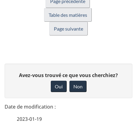
Page précédente
Table des matières
Page suivante
D
D
Avez-vous trouvé ce que vous cherchiez?
é
o
Oui
Non
n
t
n
a
e
2023-01-19
i
z
v
l