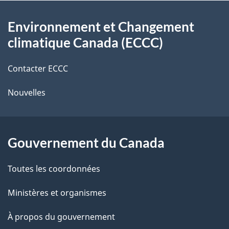
o
À
s
t
Environnement et Changement
propos
r
d
climatique Canada (ECCC)
de
e
e
r
Contacter ECCC
ce
l
é
Nouvelles
site
t
a
r
p
o
Gouvernement du Canada
a
a
c
g
Toutes les coordonnées
t
e
Ministères et organismes
i
o
À propos du gouvernement
n