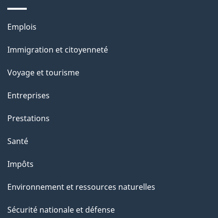
s
Thèmes
u
Emplois
et
r
Immigration et citoyenneté
sujets
c
e
Voyage et tourisme
t
Entreprises
t
e
Prestations
p
Santé
a
g
Impôts
e
Environnement et ressources naturelles
Sécurité nationale et défense