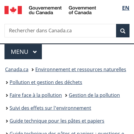
/
Sélec
EN
Passer
Passer
Passer
Government
au
à
à
de
of
contenu
«
la
Canada
Recherche
Rechercher
principal
Au
version
Rec
la
dans
sujet
HTML
Canada.ca
du
simplifiée
langu
Menu
gouvernement
MENU
PRINCIPAL
»
Vous
Canada.ca
Environnement et ressources naturelles
êtes
Pollution et gestion des déchets
ici :
Faire face à la pollution
Gestion de la pollution
Suivi des effets sur l'environnement
Guide technique pour les pâtes et papiers
Guide technique des pâtes et papiers : questions et réponses à l’intention des fabriques