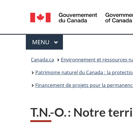
Sélection
de
la
Menu
MENU
PRINCIPAL
langue
Vous
Canada.ca
Environnement et ressources na
êtes
Patrimoine naturel du Canada : la protecti
ici :
Financement de projets pour la permanence 
T.N.-O. : Notre terr