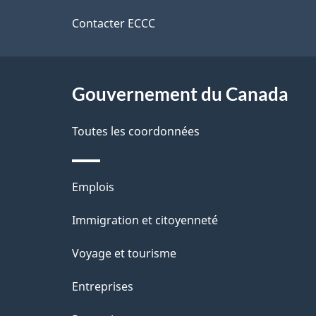
d
t
de
Contacter ECCC
r
e
ce
e
l
r
site
Gouvernement du Canada
a
é
Toutes les coordonnées
p
t
a
r
Thèmes
Emplois
o
g
et
Immigration et citoyenneté
a
e
sujets
c
Voyage et tourisme
t
Entreprises
i