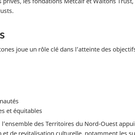
 privés, les fondations
Metcalf
et
Waltons Trust
,
rusts
.
s
es joue un rôle clé dans l’atteinte des objectifs d
unautés
s et équitables
ensemble des Territoires du Nord-Ouest appuier
et de revitalisation culturelle, notamment les
su