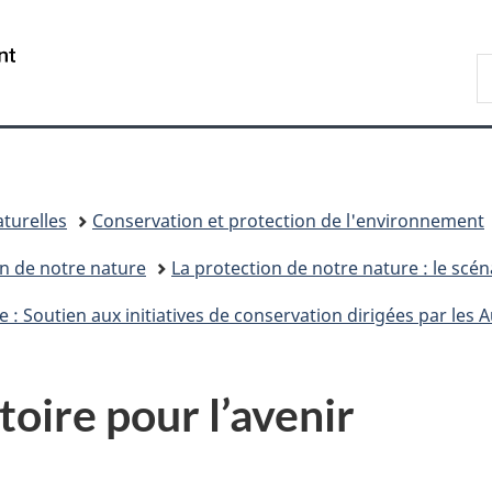
Passer
Passer
Passer
au
à
à
/
R
contenu
«
la
Government
d
principal
Au
version
of
C
sujet
HTML
Canada
du
simplifiée
gouvernement
»
turelles
Conservation et protection de l'environnement
on de notre nature
La protection de notre nature : le scé
: Soutien aux initiatives de conservation dirigées par les
itoire pour l’avenir