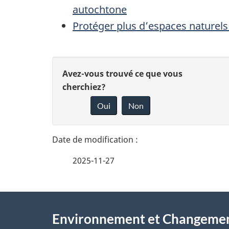
autochtone
Protéger plus d’espaces naturels
D
D
Avez-vous trouvé ce que vous
é
cherchiez?
o
Oui
Non
t
n
n
a
e
i
2025-11-27
z
l
v
À
s
o
Environnement et Changemen
propos