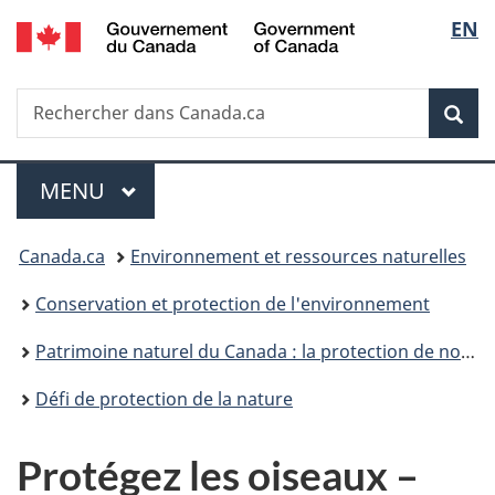
/
Sélec
EN
Passer
Passer
Passer
Government
au
à
à
de
of
contenu
«
la
Canada
Recherche
Rechercher
principal
Au
version
Rec
la
dans
sujet
HTML
Canada.ca
du
simplifiée
langu
Menu
gouvernement
MENU
PRINCIPAL
»
Vous
Canada.ca
Environnement et ressources naturelles
êtes
Conservation et protection de l'environnement
ici :
Patrimoine naturel du Canada : la protection de notre nature
Défi de protection de la nature
Protégez les oiseaux –