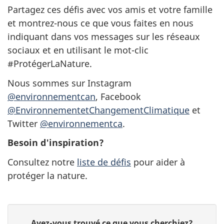
Partagez ces défis avec vos amis et votre famille
et montrez-nous ce que vous faites en nous
indiquant dans vos messages sur les réseaux
sociaux et en utilisant le mot-clic
#ProtégerLaNature.
Nous sommes sur Instagram
@environnementcan
, Facebook
@EnvironnementetChangementClimatique
et
Twitter
@environnementca
.
Besoin d'inspiration?
Consultez notre
liste de défis
pour aider à
protéger la nature.
D
D
Avez-vous trouvé ce que vous cherchiez?