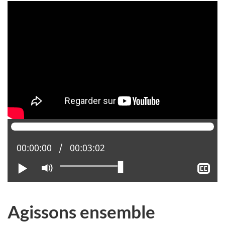
Position actuelle :
00:00:00
Temps total :
00:03:02
Lire
Activer
Aff
le
le
mode
sou
muet
tit
Agissons ensemble