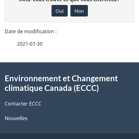
é
o
Oui
Non
n
t
n
a
e
2021-07-30
i
z
v
l
o
À
s
t
Environnement et Changement
propos
r
d
climatique Canada (ECCC)
de
e
e
r
Contacter ECCC
ce
l
é
Nouvelles
site
t
a
r