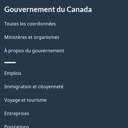
p
o
Gouvernement du Canada
a
a
c
g
Toutes les coordonnées
t
e
Ministères et organismes
i
o
À propos du gouvernement
n
s
Thèmes
u
Emplois
et
r
Immigration et citoyenneté
sujets
c
e
Voyage et tourisme
t
Entreprises
t
e
Prestations