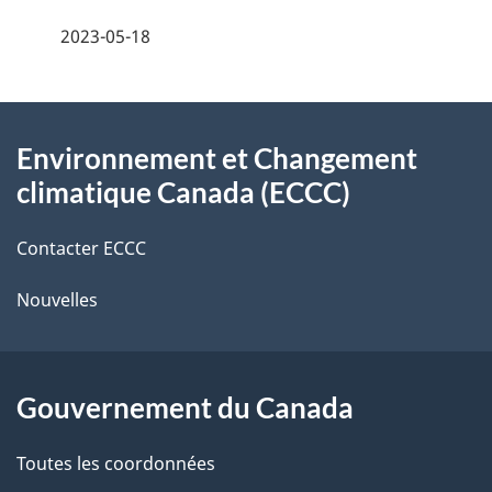
a
e
2023-05-18
i
z
v
l
o
À
s
t
Environnement et Changement
propos
r
d
climatique Canada (ECCC)
de
e
e
r
Contacter ECCC
ce
l
é
Nouvelles
site
t
a
r
p
o
Gouvernement du Canada
a
a
c
g
Toutes les coordonnées
t