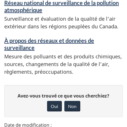
Réseau national de surveillance de la pollution
atmosphérique
Surveillance et évaluation de la qualité de l’air
extérieur dans les régions peuplées du Canada.
À propos des réseaux et données de
surveillance
Mesure des polluants et des produits chimiques,
sources, changements de la qualité de l’air,
règlements, préoccupations.
D
D
Avez-vous trouvé ce que vous cherchiez?
é
o
Oui
Non
n
t
n