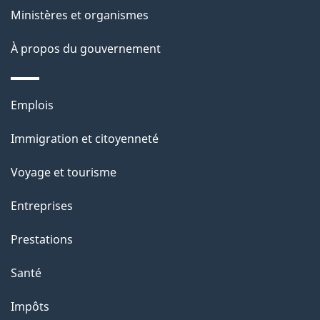
e
Ministères et organismes
i
o
À propos du gouvernement
n
s
Thèmes
u
Emplois
et
r
Immigration et citoyenneté
sujets
c
e
Voyage et tourisme
t
Entreprises
t
e
Prestations
p
Santé
a
g
Impôts