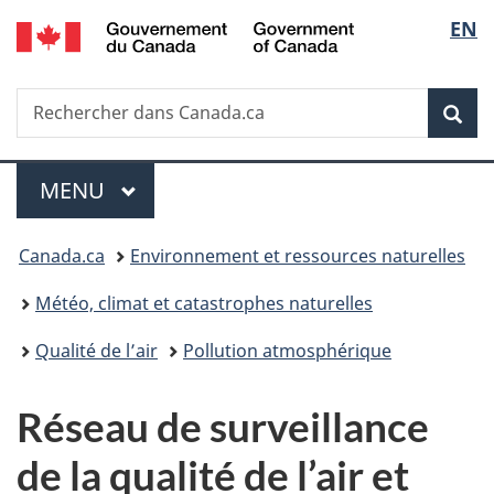
/
Sélec
EN
Passer
Passer
Passer
Government
au
à
à
de
of
contenu
«
la
Canada
Recherche
Rechercher
principal
Au
version
Rec
la
dans
sujet
HTML
Canada.ca
du
simplifiée
langu
Menu
gouvernement
MENU
PRINCIPAL
»
Vous
Canada.ca
Environnement et ressources naturelles
êtes
Météo, climat et catastrophes naturelles
ici :
Qualité de l’air
Pollution atmosphérique
Réseau de surveillance
de la qualité de l’air et