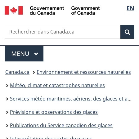
/
Sélec
EN
Passer
Passer
Passer
Government
au
à
à
de
of
contenu
«
la
Canada
Recherche
Rechercher
principal
Au
version
Rec
la
dans
sujet
HTML
Canada.ca
du
simplifiée
langu
Menu
gouvernement
MENU
PRINCIPAL
»
Vous
Canada.ca
Environnement et ressources naturelles
êtes
Météo, climat et catastrophes naturelles
ici :
Services météo maritimes, aériens, des glaces et autres
Prévisions et observations des glaces
Publications du Service canadien des glaces
Interprétation des cartes de glaces