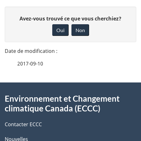
D
D
Avez-vous trouvé ce que vous cherchiez?
é
o
Oui
Non
n
t
n
a
e
2017-09-10
i
z
v
l
o
À
s
t
Environnement et Changement
propos
r
d
climatique Canada (ECCC)
de
e
e
r
Contacter ECCC
ce
l
é
Nouvelles