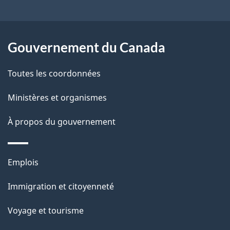
site
t
a
r
p
o
Gouvernement du Canada
a
a
c
g
Toutes les coordonnées
t
e
Ministères et organismes
i
o
À propos du gouvernement
n
s
Thèmes
u
Emplois
et
r
Immigration et citoyenneté
sujets
c
e
Voyage et tourisme
t