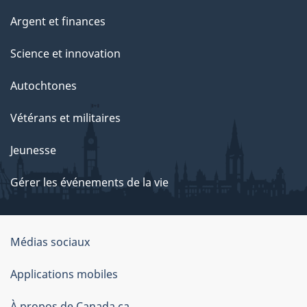
Argent et finances
Science et innovation
Autochtones
Vétérans et militaires
Jeunesse
Gérer les événements de la vie
Organisation
Médias sociaux
du
Applications mobiles
gouvernement
À propos de Canada.ca