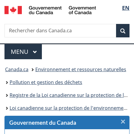
/
Sélec
EN
Passer
Passer
Passer
Passer
Government
au
au
à
à
de
of
Gestionnaire
contenu
«
la
Canada
Recherche
Rechercher
des
principal
Au
version
Rec
la
dans
Invitations
sujet
HTML
Canada.ca
du
simplifiée
langu
Menu
gouvernement
MENU
PRINCIPAL
»
Vous
Canada.ca
Environnement et ressources naturelles
êtes
Pollution et gestion des déchets
ici :
Registre de la Loi canadienne sur la protection de l’environnement
Loi canadienne sur la protection de l’environnement : historique
×
F
Gouvernement du Canada