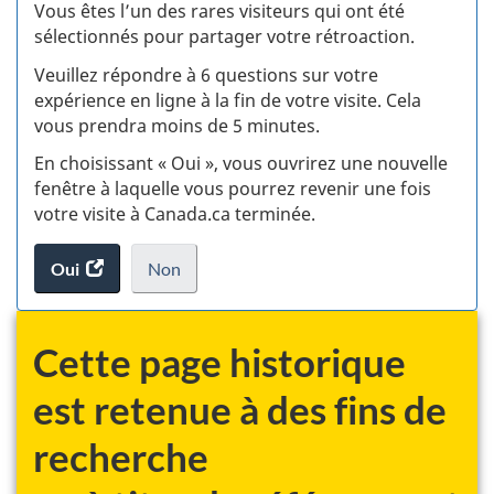
:
Vous êtes l’un des rares visiteurs qui ont été
sélectionnés pour partager votre rétroaction.
S
Veuillez répondre à 6 questions sur votre
d
expérience en ligne à la fin de votre visite. Cela
vous prendra moins de 5 minutes.
si
En choisissant « Oui », vous ouvrirez une nouvelle
w
fenêtre à laquelle vous pourrez revenir une fois
votre visite à Canada.ca terminée.
(t
Oui
accéder
Non
d
au
je
.
sondage.
ne
veux
Cette page historique
pas
participer
est retenue à des fins de
au
recherche
sondage
du