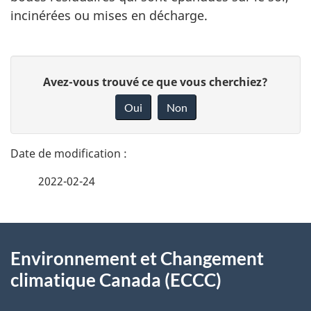
incinérées ou mises en décharge.
D
D
Avez-vous trouvé ce que vous cherchiez?
é
o
Oui
Non
n
t
n
a
e
2022-02-24
i
z
v
l
o
À
s
t
Environnement et Changement
propos
r
d
climatique Canada (ECCC)
de
e
e