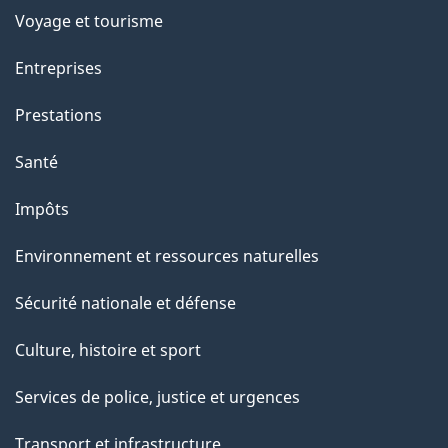
e
Voyage et tourisme
t
Entreprises
t
e
Prestations
p
Santé
a
g
Impôts
e
Environnement et ressources naturelles
Sécurité nationale et défense
Culture, histoire et sport
Services de police, justice et urgences
Transport et infrastructure