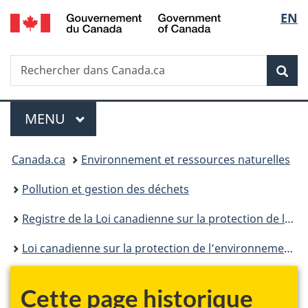
/
Sélec
EN
Passer
Passer
Passer
Government
au
à
à
de
of
contenu
«
la
Canada
Recherche
Rechercher
principal
Au
version
Rec
la
dans
sujet
HTML
Canada.ca
du
simplifiée
langu
Menu
gouvernement
MENU
PRINCIPAL
»
Vous
Canada.ca
Environnement et ressources naturelles
êtes
Pollution et gestion des déchets
ici :
Registre de la Loi canadienne sur la protection de l’environnement
Loi canadienne sur la protection de l’environnement : historique
Cette page historique