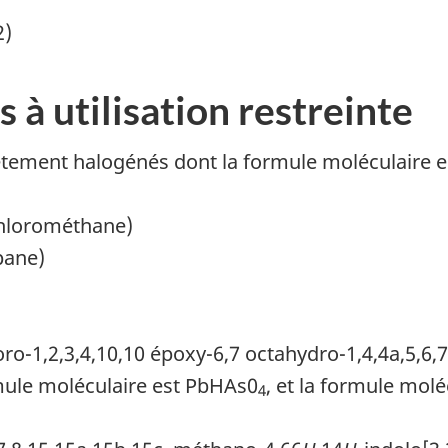
2)
s à utilisation restreinte
tement halogénés dont la formule moléculaire e
chlorométhane)
pane)
oro-1,2,3,4,10,10 époxy-6,7 octahydro-1,4,4a,5,6
mule moléculaire est PbHAs0
, et la formule mol
4