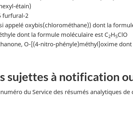
hexyl-étain)
 furfural-2
si appelé oxybis(chlorométhane)) dont la formul
thyle dont la formule moléculaire est C
H
ClO
2
5
hanone, O-[(4-nitro-phényle)méthyl]oxime dont 
es sujettes à notification
au numéro du Service des résumés analytiques de 