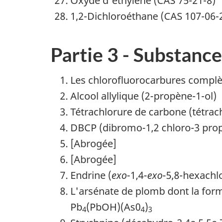
Oxyde d'éthylène (CAS 75-21-8)
1,2-Dichloroéthane (CAS 107-06-
Partie 3 - Substance
Les chlorofluorocarbures complè
Alcool allylique (2-propène-1-ol)
Tétrachlorure de carbone (tétra
DBCP (dibromo-1,2 chloro-3 pro
[Abrogée]
[Abrogée]
Endrine (
exo
-1,4-
exo
-5,8-hexachl
L'arsénate de plomb dont la for
Pb
(PbOH)(As0
)
4
4
3