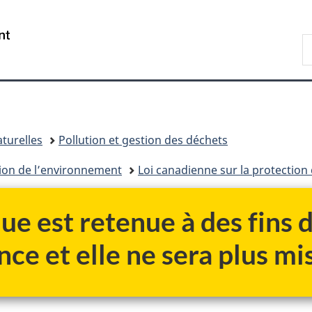
Passer
Passer
Passer
au
à
à
/
R
contenu
«
la
Government
d
principal
Au
version
of
C
sujet
HTML
Canada
du
simplifiée
gouvernement
»
turelles
Pollution et gestion des déchets
tion de l’environnement
Loi canadienne sur la protection
ue est retenue à des fins
nce et elle ne sera plus mis