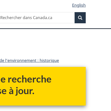
English
Recherche
echercher
Recherche
ans
anada.ca
 de l’environnement : historique
 de recherche
e à jour.