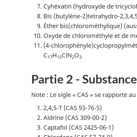
Cyhéxatin (hydroxyde de tricyclo
Bis (butylène-2)tetrahydro-2,3,4,5
Éther bis(chlorométhylique) (aus
Oxyde de chlorométhyle et de mé
(4-chlorophényle)cyclopropylmét
C
H
ClN
O
17
15
2
3
Partie 2 - Substanc
Note : Le sigle « CAS » se rapporte 
2,4,5-T (CAS 93-76-5)
Aldrine (CAS 309-00-2)
Captafol (CAS 2425-06-1)