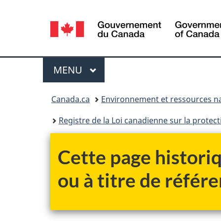
Sélection
de
la
Menu
MENU
PRINCIPAL
langue
Vous
Canada.ca
Environnement et ressources na
êtes
Registre de la Loi canadienne sur la protec
ici :
Cette page historiq
ou à titre de référe