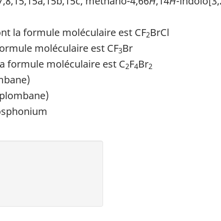
7,8,15,15a,15b,15c, méthano-4,66
H
,14
H
-indolo[3,
 la formule moléculaire est CF
BrCl
2
ormule moléculaire est CF
Br
3
a formule moléculaire est C
F
Br
2
4
2
ombane)
lplombane)
hosphonium