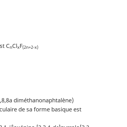
st C
Cl
F
n
x
(2n+2-x)
,7,8,8a diméthanonaphtalène)
éculaire de sa forme basique est