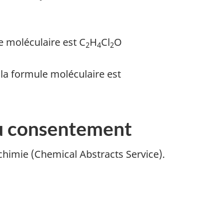
e moléculaire est C
H
Cl
O
2
4
2
la formule moléculaire est
 ou consentement
chimie (
Chemical Abstracts Service
).