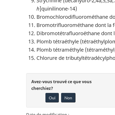
Strychnine (décahydro-2,4a,5,5a,
h
]quinilinone-14)
Bromochlorodifluorométhane dont
Bromotrifluorométhane dont la f
Dibromotétrafluoroéthane dont l
Plomb tétraéthyle (tétraéthylpl
Plomb tétraméthyle (tétraméthy
Chlorure de tributyltétradécylp
D
D
Avez-vous trouvé ce que vous
é
cherchiez?
o
Oui
Non
t
n
n