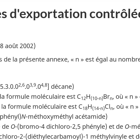
es d'exportation contrôlé
28 août 2002)
s de la présente annexe, « n » est égal au nombr
2,6
3,9
4,8
5.3.0.0
.0
.0
] décane)
la formule moléculaire est C
H
Br
, où « n 
12
(10-n)
n
 la formule moléculaire est C
H
Cl
, où « n 
18
(14-n)
n
 phényl)
N
-méthoxyméthyl acétamide)
e de
O
-(bromo-4 dichloro-2,5 phényle) et de
O
-mé
loro-2-(diéthylecarbamoyl)-1 méthylvinyle et d