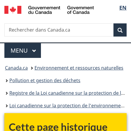
/
Sélec
EN
Passer
Passer
Passer
Government
au
à
à
de
of
contenu
«
la
Canada
Recherche
Rechercher
principal
Au
version
Rec
la
dans
sujet
HTML
Canada.ca
du
simplifiée
langu
Menu
gouvernement
MENU
PRINCIPAL
»
Vous
Canada.ca
Environnement et ressources naturelles
êtes
Pollution et gestion des déchets
ici :
Registre de la Loi canadienne sur la protection de l’environnement
Loi canadienne sur la protection de l’environnement : historique
Cette page historique