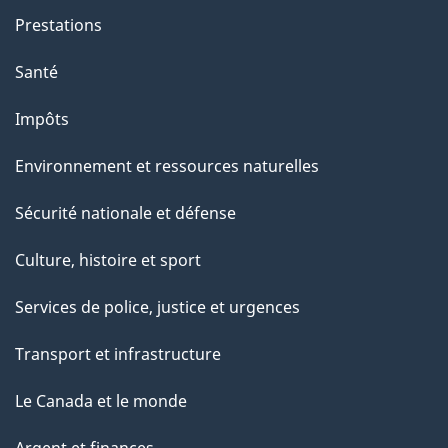
e
Prestations
p
Santé
a
g
Impôts
e
Environnement et ressources naturelles
Sécurité nationale et défense
Culture, histoire et sport
Services de police, justice et urgences
Transport et infrastructure
Le Canada et le monde
Argent et finances