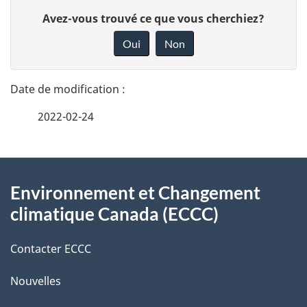
D
D
Avez-vous trouvé ce que vous cherchiez?
é
o
Oui
Non
n
t
n
a
e
2022-02-24
i
z
v
l
o
À
s
t
Environnement et Changement
propos
r
d
climatique Canada (ECCC)
de
e
e
r
Contacter ECCC
ce
l
é
Nouvelles
site
t
a