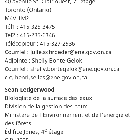
40 avenue St. Clair ouest, 7
étage
Toronto (Ontario)
M4V 1M2
Tél1 : 416-325-3475
Tél2 : 416-235-6346
Télécopieur : 416-327-2936
Courriel : julie.schroeder@ene.gov.on.ca
Adjointe : Shelly Bonte-Gelok
Courriel : shelly.bontegelok@ene.gov.on.ca
c.c. henri.selles@ene.gov.on.ca
Sean Ledgerwood
Biologiste de la surface des eaux
Division de la gestion des eaux
Ministère de l'Environnement et de l'énergie et
des fôrets
e
Édifice Jones, 4
étage
C.P. 2000