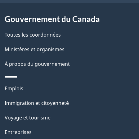
r
p
o
Gouvernement du Canada
a
a
c
g
Toutes les coordonnées
t
e
Ministères et organismes
i
o
À propos du gouvernement
n
s
Thèmes
u
Emplois
et
r
Immigration et citoyenneté
sujets
c
e
Voyage et tourisme
t
Entreprises
t