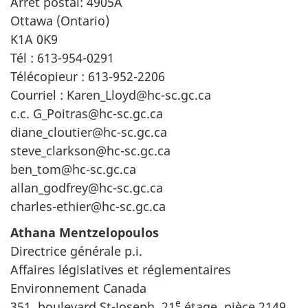
Arrêt postal: 4905A
Ottawa (Ontario)
K1A 0K9
Tél : 613-954-0291
Télécopieur : 613-952-2206
Courriel : Karen_Lloyd@hc-sc.gc.ca
c.c. G_Poitras@hc-sc.gc.ca
diane_cloutier@hc-sc.gc.ca
steve_clarkson@hc-sc.gc.ca
ben_tom@hc-sc.gc.ca
allan_godfrey@hc-sc.gc.ca
charles-ethier@hc-sc.gc.ca
Athana Mentzelopoulos
Directrice générale p.i.
Affaires législatives et réglementaires
Environnement Canada
e
351, boulevard St-Joseph, 21
étage, pièce 2149