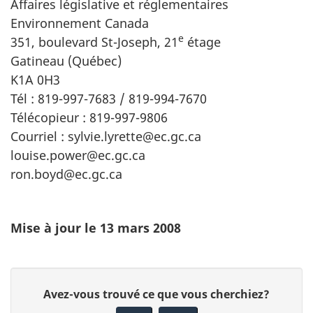
Affaires législative et réglementaires
Environnement Canada
e
351, boulevard St-Joseph, 21
étage
Gatineau (Québec)
K1A 0H3
Tél : 819-997-7683 / 819-994-7670
Télécopieur : 819-997-9806
Courriel : sylvie.lyrette@ec.gc.ca
louise.power@ec.gc.ca
ron.boyd@ec.gc.ca
Mise à jour le 13 mars 2008
D
D
Avez-vous trouvé ce que vous cherchiez?
é