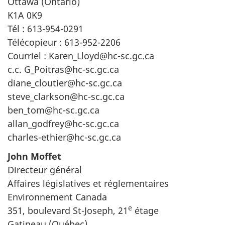
Ottawa (Ontario)
K1A 0K9
Tél : 613-954-0291
Télécopieur : 613-952-2206
Courriel : Karen_Lloyd@hc-sc.gc.ca
c.c. G_Poitras@hc-sc.gc.ca
diane_cloutier@hc-sc.gc.ca
steve_clarkson@hc-sc.gc.ca
ben_tom@hc-sc.gc.ca
allan_godfrey@hc-sc.gc.ca
charles-ethier@hc-sc.gc.ca
John Moffet
Directeur général
Affaires législatives et réglementaires
Environnement Canada
e
351, boulevard St-Joseph, 21
étage
Gatineau (Québec)