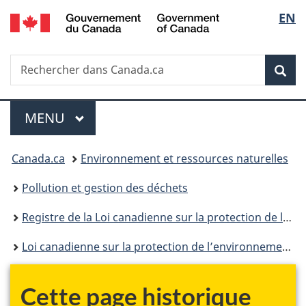
/
Sélec
EN
Passer
Passer
Passer
Government
au
à
à
de
of
contenu
«
la
Canada
Recherche
Rechercher
principal
Au
version
Rec
la
dans
sujet
HTML
Canada.ca
du
simplifiée
langu
Menu
gouvernement
MENU
PRINCIPAL
»
Vous
Canada.ca
Environnement et ressources naturelles
êtes
Pollution et gestion des déchets
ici :
Registre de la Loi canadienne sur la protection de l’environnement
Loi canadienne sur la protection de l’environnement : historique
Cette page historique