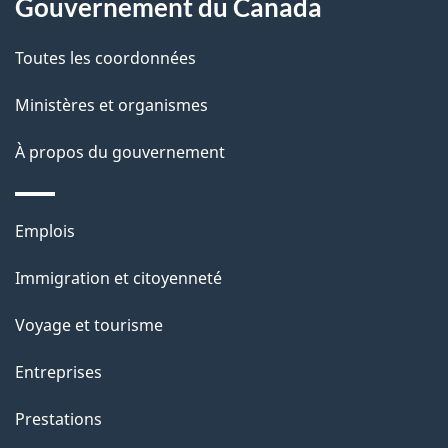
Gouvernement du Canada
a
a
c
g
Toutes les coordonnées
t
e
Ministères et organismes
i
o
À propos du gouvernement
n
s
Thèmes
u
Emplois
et
r
Immigration et citoyenneté
sujets
c
e
Voyage et tourisme
t
Entreprises
t
e
Prestations