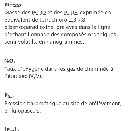
m
TCDD
Masse des
PCDD
et des
PCDF
, exprimée en
équivalent de tétrachloro-2,3,7,8
dibenzoparadioxine, prélevés dans la ligne
d'échantillonnage des composés organiques
semi-volatils, en nanogrammes.
%O
2
Taux d'oxygène dans les gaz de cheminée à
l'état sec (V/V).
P
bar
Pression barométrique au site de prélèvement,
en kilopascals.
(P
)