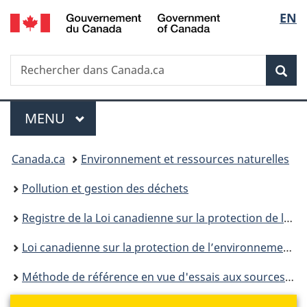
/
Sélec
EN
Passer
Passer
Passer
Government
au
à
à
de
of
contenu
«
la
Canada
Recherche
Rechercher
principal
Au
version
Rec
la
dans
sujet
HTML
Canada.ca
du
simplifiée
langu
Menu
gouvernement
MENU
PRINCIPAL
»
Vous
Canada.ca
Environnement et ressources naturelles
êtes
Pollution et gestion des déchets
ici :
Registre de la Loi canadienne sur la protection de l’environnement
Loi canadienne sur la protection de l’environnement : historique
Méthode de référence en vue d'essais aux sources : Dosage des composés organiques semi-volatils dans les émissions de sources fixes