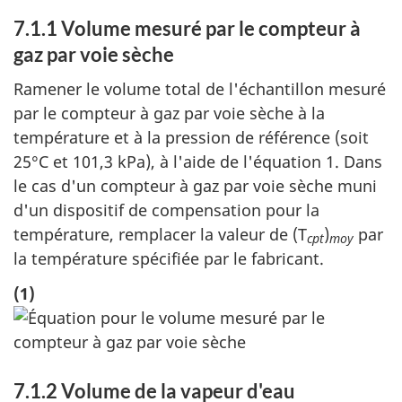
d
émis
7.1.1 Volume mesuré par le compteur à
de
o
gaz par voie sèche
sour
c
fixes
Ramener le volume total de l'échantillon mesuré
u
par le compteur à gaz par voie sèche à la
m
température et à la pression de référence (soit
e
25°C et 101,3 kPa), à l'aide de l'équation 1. Dans
n
le cas d'un compteur à gaz par voie sèche muni
t
d'un dispositif de compensation pour la
température, remplacer la valeur de (T
)
par
cpt
moy
la température spécifiée par le fabricant.
(1)
7.1.2 Volume de la vapeur d'eau