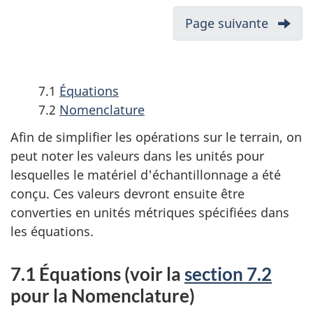
Section
Mét
v
6
de
Page suivante
-
i
:
réfé
Référe
Analyses
en
g
chimiques
vue
a
7.1
Équations
d'es
t
7.2
Nomenclature
aux
i
sour
Afin de simplifier les opérations sur le terrain, on
o
:
peut noter les valeurs dans les unités pour
n
Dos
lesquelles le matériel d'échantillonnage a été
d
des
conçu. Ces valeurs devront ensuite être
com
a
converties en unités métriques spécifiées dans
orga
les équations.
n
semi
s
volat
7.1 Équations (voir la
section 7.2
u
dans
pour la Nomenclature)
n
les