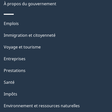
o
À propos du gouvernement
n
s
Thèmes
u
Emplois
et
r
Immigration et citoyenneté
sujets
c
e
Voyage et tourisme
t
Entreprises
t
e
Prestations
p
Santé
a
g
Impôts
e
Environnement et ressources naturelles