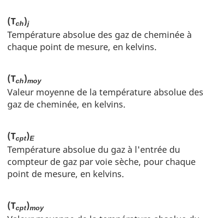
(T
)
ch
j
Température absolue des gaz de cheminée à
chaque point de mesure, en kelvins.
(T
)
ch
moy
Valeur moyenne de la température absolue des
gaz de cheminée, en kelvins.
(T
)
cpt
E
Température absolue du gaz à l'entrée du
compteur de gaz par voie sèche, pour chaque
point de mesure, en kelvins.
(T
)
cpt
moy