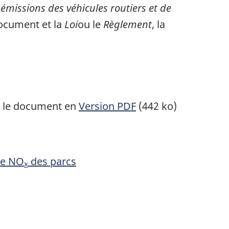
émissions des véhicules routiers et de
document et la
Loi
ou le
Règlement
, la
z le document en
Version PDF
(442 ko)
de NO
des parcs
x