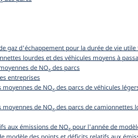
x
e gaz d'échappement pour la durée de vie utile t
nnettes lourdes et des véhicules moyens à pass
s moyennes de NO
des parcs
x
des entreprises
rs moyennes de NO
des parcs de véhicules léger
x
rs moyennes de NO
des parcs de camionnettes l
x
atifs aux émissions de NO
pour l'année de modèl
x
de modèle des points et déficits relatifs aux émis