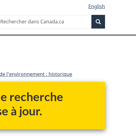
English
Recherche
echercher
Recherche
ans
anada.ca
 de l’environnement : historique
 de recherche
e à jour.