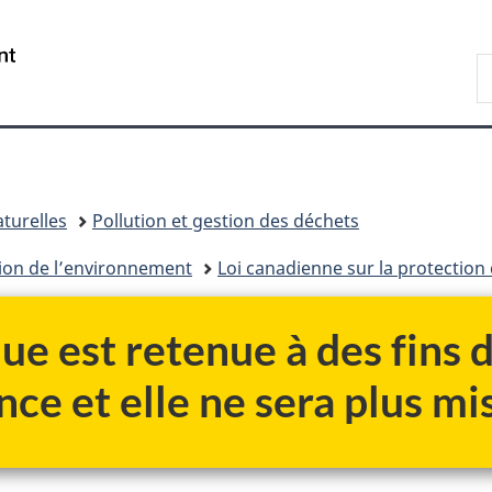
Passer
Passer
Passer
au
à
à
/
R
contenu
«
la
Government
d
principal
Au
version
of
C
sujet
HTML
Canada
du
simplifiée
gouvernement
»
turelles
Pollution et gestion des déchets
tion de l’environnement
Loi canadienne sur la protection
ue est retenue à des fins
nce et elle ne sera plus mis