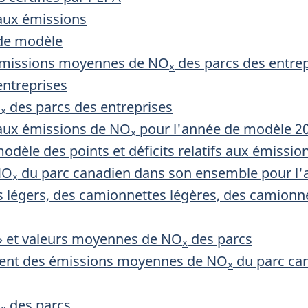
s aux émissions
 de modèle
émissions moyennes de NO
des parcs des entre
x
entreprises
O
des parcs des entreprises
x
fs aux émissions de NO
pour l'année de modèle 2
x
odèle des points et déficits relatifs aux émissio
NO
du parc canadien dans son ensemble pour l
x
es légers, des camionnettes légères, des camionn
s » et valeurs moyennes de NO
des parcs
x
ment des émissions moyennes de NO
du parc ca
x
O
des parcs