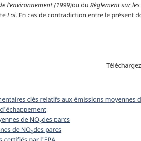
 de l'environnement (1999)
ou du
Règlement sur les 
tte
Loi
. En cas de contradiction entre le présent 
Télécharge
entaires clés relatifs aux émissions moyennes 
z d'échappement
yennes de NO
des parcs
x
nnes de NO
des parcs
x
s certifiés par l'EPA