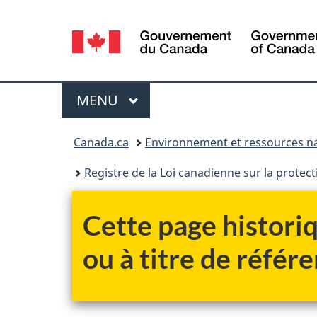
Sélection
de
la
Menu
MENU
PRINCIPAL
langue
Vous
Canada.ca
Environnement et ressources na
êtes
Registre de la Loi canadienne sur la protec
ici :
Cette page historiq
ou à titre de référe