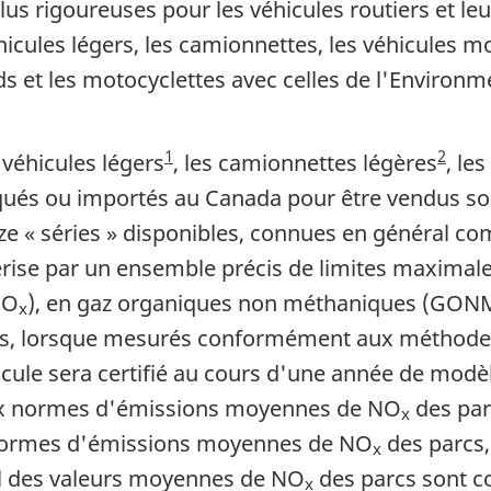
us rigoureuses pour les véhicules routiers et le
icules légers, les camionnettes, les véhicules m
ds et les motocyclettes avec celles de l'Environm
1
2
véhicules légers
, les camionnettes légères
, le
qués ou importés au Canada pour être vendus s
e « séries » disponibles, connues en général comm
térise par un ensemble précis de limites maximal
NO
), en gaz organiques non méthaniques (GONM
x
s, lorsque mesurés conformément aux méthodes d
cule sera certifié au cours d'une année de modèl
ux normes d'émissions moyennes de NO
des par
x
s normes d'émissions moyennes de NO
des parcs,
x
ul des valeurs moyennes de NO
des parcs sont c
x