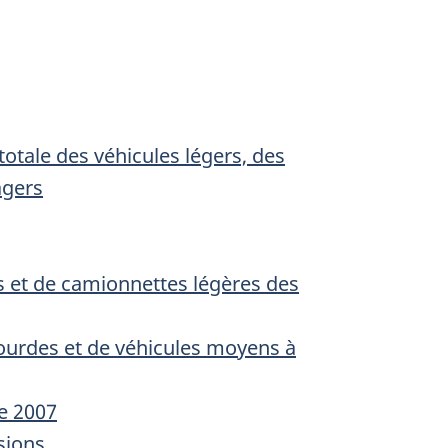
otale des véhicules légers, des
agers
s et de camionnettes légères des
ourdes et de véhicules moyens à
e 2007
sions