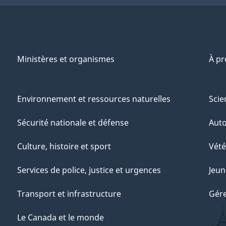
pour
les
consultations
nationales
Ministères et organismes
À p
de
l'hiver
2003
Environnement et ressources naturelles
Scie
Sécurité nationale et défense
Aut
Culture, histoire et sport
Vété
Services de police, justice et urgences
Jeun
Transport et infrastructure
Gére
Le Canada et le monde