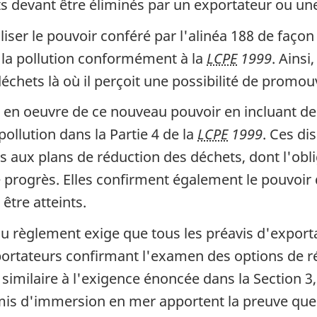
s devant être éliminés par un exportateur ou une
des
déchets
er le pouvoir conféré par l'alinéa 188 de façon 
dangereux
e la pollution conformément à la
LCPE
1999
. Ainsi
-
hets là où il perçoit une possibilité de promouvo
Document
en oeuvre de ce nouveau pouvoir en incluant des
de
 pollution dans la Partie 4 de la
LCPE
1999
. Ces di
travail
s aux plans de réduction des déchets, dont l'obl
pour
 progrès. Elles confirment également le pouvoir 
les
être atteints.
consultations
nationales
au règlement exige que tous les préavis d'exporta
de
ortateurs confirmant l'examen des options de r
l'hiver
similaire à l'exigence énoncée dans la Section 3,
2003
is d'immersion en mer apportent la preuve que l