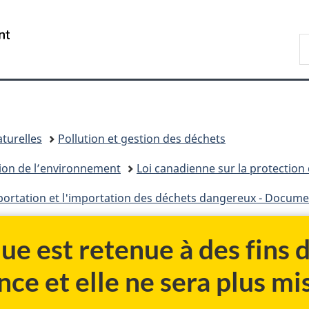
Passer
Passer
Passer
au
à
à
/
R
contenu
«
la
Government
d
principal
Au
version
of
C
sujet
HTML
Canada
du
simplifiée
gouvernement
»
turelles
Pollution et gestion des déchets
tion de l’environnement
Loi canadienne sur la protection
ion et l'importation des déchets dangereux - Document de travail p
ue est retenue à des fins
nce et elle ne sera plus mis