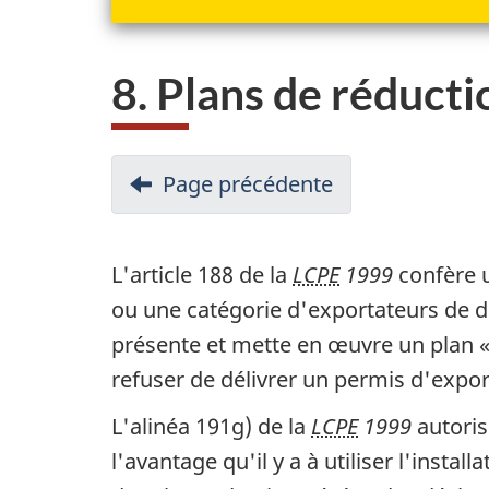
8. Plans de réduct
N
Page précédente
-
a
7.
Permis
v
L'article 188 de la
LCPE
1999
confère u
de
i
ou une catégorie d'exportateurs de d
niveau
g
présente et mette en œuvre un plan « 
équivalent
refuser de délivrer un permis d'expor
a
de
L'alinéa 191g) de la
LCPE
1999
autoris
t
sécurité
l'avantage qu'il y a à utiliser l'insta
environnement
i