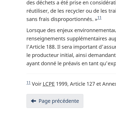
u
des déchets a été prise en considérati
m
réutiliser, de les recycler ou de les 
11
sans frais disproportionnés. »
e
Lorsque des enjeux environnementau
n
renseignements supplémentaires aupr
t
l'Article 188. Il sera important d'ass
le producteur initial, ainsi demandan
ayant donné le préavis en tant qu'exp
11
Voir
LCPE
1999, Article 127 et Anne
N
Page précédente
-
a
7.