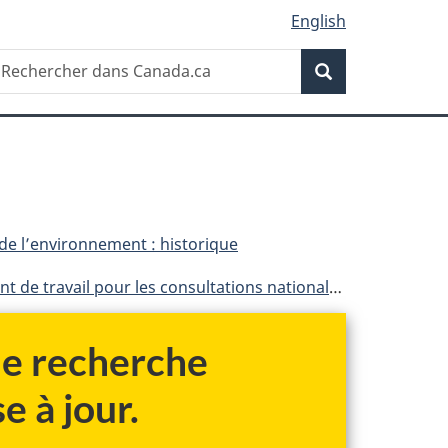
English
Recherche
echercher
Recherche
ans
anada.ca
 de l’environnement : historique
our les consultations nationales de l'hiver 2003
 de recherche
e à jour.