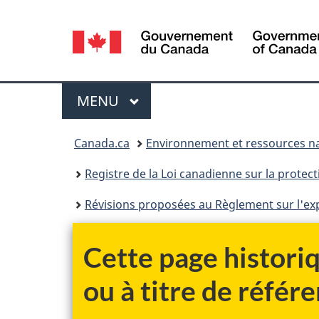
Sélection
de
la
Menu
MENU
PRINCIPAL
langue
Vous
Canada.ca
Environnement et ressources na
êtes
Registre de la Loi canadienne sur la protec
ici :
Révisions proposées au Règlement sur l'exportat
Cette page historiq
ou à titre de référe