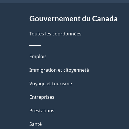
ce
e
u
l
r
site
Gouvernement du Canada
n
a
é
d
Toutes les coordonnées
p
t
o
a
r
c
Thèmes
Emplois
o
g
u
et
Immigration et citoyenneté
a
m
e
sujets
c
Voyage et tourisme
e
t
Entreprises
n
i
t
Prestations
o
Santé