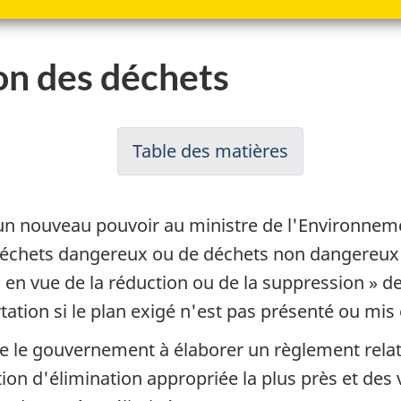
ion des déchets
Table des matières
-
Révisions
proposées
n nouveau pouvoir au ministre de l'Environnemen
au
échets dangereux ou de déchets non dangereux de
Règlement
en vue de la réduction ou de la suppression » de
sur
tation si le plan exigé n'est pas présenté ou mis
l'exportation
e le gouvernement à élaborer un règlement relat
et
llation d'élimination appropriée la plus près et des
ale
l'importation