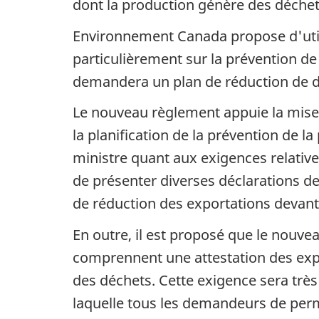
dont la production génère des déchet
o
Environnement Canada propose d'utilis
n
particulièrement sur la prévention d
d
demandera un plan de réduction de déc
a
Le nouveau règlement appuie la mise 
n
la planification de la prévention de la
s
ministre quant aux exigences relative
de présenter diverses déclarations de
u
de réduction des exportations devant 
n
En outre, il est proposé que le nouve
d
comprennent une attestation des exp
o
des déchets. Cette exigence sera très 
c
laquelle tous les demandeurs de perm