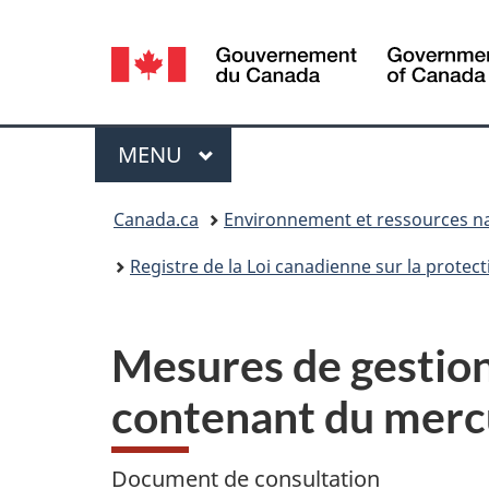
Sélection
de
la
Menu
MENU
PRINCIPAL
langue
Vous
Canada.ca
Environnement et ressources na
êtes
Registre de la Loi canadienne sur la protec
ici :
Mesures de gestion
contenant du merc
Document de consultation