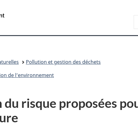
Passer
Passer
Passer
au
à
à
/
R
contenu
«
la
Government
d
principal
Au
version
of
C
sujet
HTML
Canada
du
simplifiée
gouvernement
»
turelles
Pollution et gestion des déchets
tion de l’environnement
 du risque proposées pou
ure