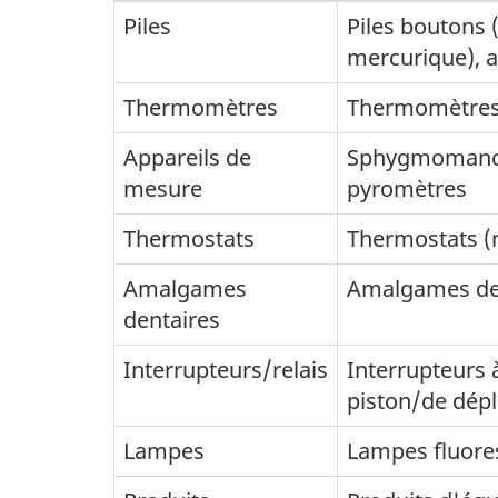
Piles
Piles boutons (
mercurique), a
Thermomètres
Thermomètres
Appareils de
Sphygmomanom
mesure
pyromètres
Thermostats
Thermostats (
Amalgames
Amalgames den
dentaires
Interrupteurs/relais
Interrupteurs à
piston/de dépl
Lampes
Lampes fluores