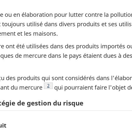
 ou en élaboration pour lutter contre la pollut
 toujours utilisé dans divers produits et ses util
ement et les maisons.
e ont été utilisées dans des produits importés o
ques de mercure dans le pays étaient dues à de
 des produits qui sont considérés dans l'élabora
Note de bas de page
2
nant du mercure
qui pourraient faire l'objet 
tégie de gestion du risque
uit