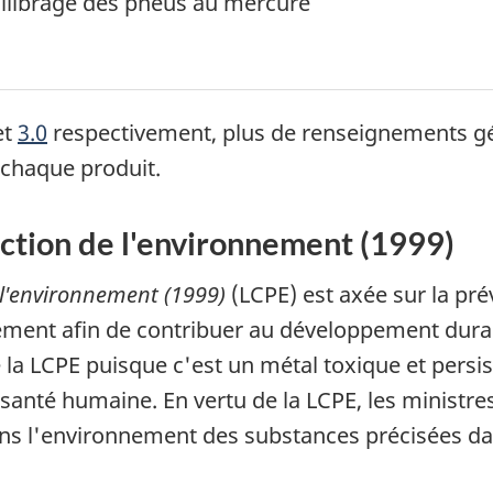
uilibrage des pneus au mercure
et
s
3.0
respectivement, plus de renseignements gé
 chaque produit.
e
c
ection de l'environnement (1999)
t
i
 l'environnement (1999)
(LCPE) est axée sur la prév
o
ement afin de contribuer au développement durabl
n
la LCPE puisque c'est un métal toxique et persist
santé humaine. En vertu de la LCPE, les ministre
dans l'environnement des substances précisées da