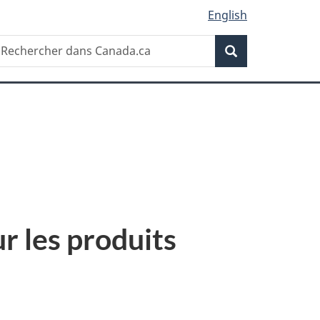
English
Recherche
echercher
Recherche
ans
anada.ca
r les produits