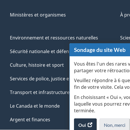
Ministères et organismes
À p
Environnement et ressources naturelles
Scie
Sondage du site Web
Sécurité nationale et défense
Aut
Vous êtes l’un des rares 
Culture, histoire et sport
Vété
partager votre rétroactio
Services de police, justice et urgences
Jeun
Veuillez répondre à 6 que
fin de votre visite. Cela
Transport et infrastructure
Gére
En choisissant « Oui », v
laquelle vous pourrez rev
Le Canada et le monde
terminée.
Argent et finances
Oui
accéder
Non,
je
merci
.