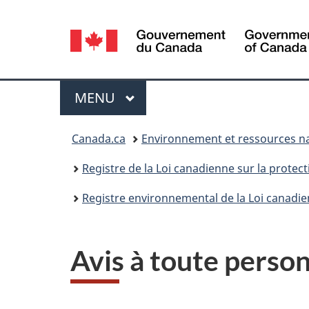
Sélection
de
la
Menu
MENU
PRINCIPAL
langue
Vous
Canada.ca
Environnement et ressources na
êtes
Registre de la Loi canadienne sur la protec
ici :
Registre environnemental de la Loi canadie
Avis à toute perso