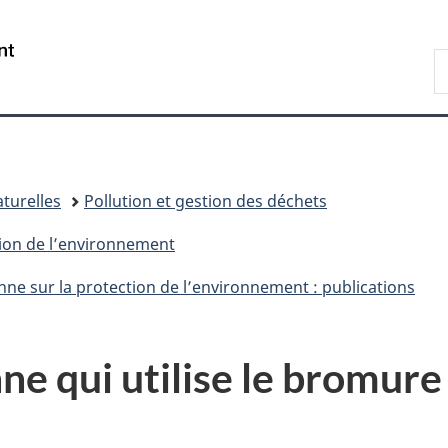
Passer
Passer
Passer
Passer
au
au
à
à
/
R
Gestionnaire
contenu
«
la
Government
d
des
principal
Au
version
of
C
Invitations
sujet
HTML
Canada
du
simplifiée
gouvernement
»
turelles
Pollution et gestion des déchets
tion de l’environnement
nne sur la protection de l’environnement : publications
nne qui utilise le bromur