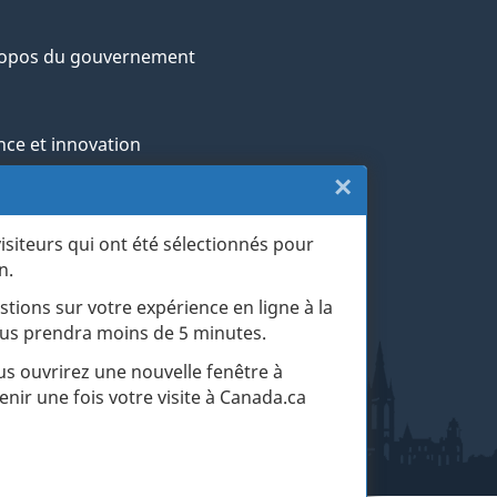
ropos du gouvernement
nce et innovation
×
Fermer
ochtones
:
visiteurs qui ont été sélectionnés pour
rans et militaires
n.
Sondage
esse
stions sur votre expérience en ligne à la
du
 vous prendra moins de 5 minutes.
r les événements de la vie
site
ous ouvrirez une nouvelle fenêtre à
enir une fois votre visite à Canada.ca
web
(touche