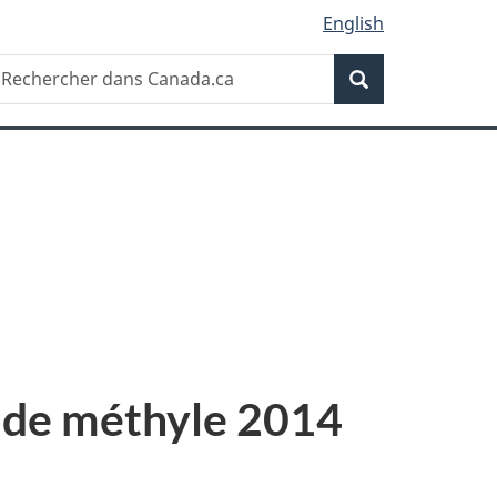
English
Recherche
echercher
Recherche
ans
anada.ca
e de méthyle 2014