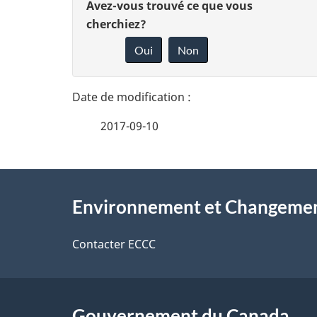
D
Avez-vous trouvé ce que vous
é
cherchiez?
o
Oui
Non
t
n
n
a
e
i
2017-09-10
z
l
v
À
s
o
Environnement et Changemen
propos
d
t
de
Contacter ECCC
r
e
ce
e
l
r
Gouvernement du Canada