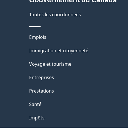
site
a
é
Toutes les coordonnées
p
t
a
r
Thèmes
Emplois
o
g
et
Immigration et citoyenneté
a
e
sujets
c
Voyage et tourisme
t
Entreprises
i
Prestations
o
Santé
n
Impôts
s