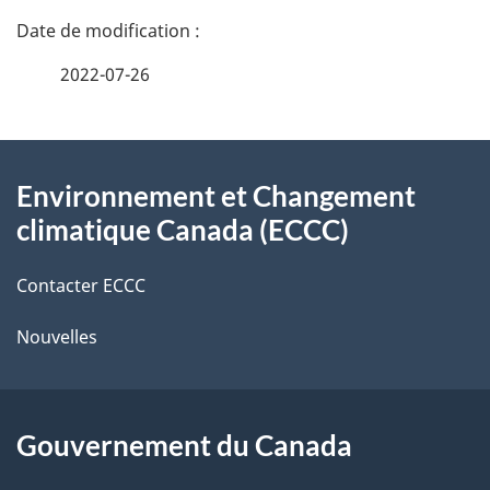
n
a
e
2022-07-26
i
z
v
l
o
À
s
t
Environnement et Changement
propos
r
d
climatique Canada (ECCC)
de
e
e
r
Contacter ECCC
ce
l
é
Nouvelles
site
t
a
r
p
o
Gouvernement du Canada
a
a