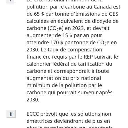
de
pollution par le carbone au Canada est
bas
de 65 $ par tonne d'émissions de GES
de
calculées en équivalent de dioxyde de
page
carbone (CO
e) en 2023, et devrait
2
i
augmenter de 15 $ par an pour
atteindre 170 $ par tonne de CO
e en
2
2030. Le taux de compensation
financière requis par le REP suivrait le
calendrier fédéral de tarification du
carbone et correspondrait à toute
augmentation du prix national
minimum de la pollution par le
carbone qui pourrait survenir après
2030.
Notes
ECCC prévoit que les solutions non
Retour à la référence de la note de bas de page
ii
de
émettrices deviendront de plus en
bas
plus le premier choix pour soutenir