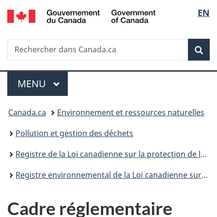
/
Sélec
EN
Passer
Passer
Passer
Government
au
à
à
de
of
contenu
«
la
Canada
Recherche
Rechercher
principal
Au
version
Rec
la
dans
sujet
HTML
Canada.ca
du
simplifiée
langu
Menu
gouvernement
MENU
PRINCIPAL
»
Vous
Canada.ca
Environnement et ressources naturelles
êtes
Pollution et gestion des déchets
ici :
Registre de la Loi canadienne sur la protection de l’environnement
Registre environnemental de la Loi canadienne sur la protection de l’environnement : publications
Cadre réglementaire