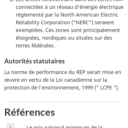
connectées à un réseau d’énergie électrique
réglementé par la North American Electric
Reliability Corporation ("NERC") seraient
exemptées. Ces zones sont principalement
éloignées, nordiques ou situées sur des
terres fédérales.
Autorités statutaires
La norme de performance du REP serait mise en
œuvre en vertu de la Loi canadienne sur la
protection de l'environnement, 1999 (" LCPE ").
Références
Notes
Le prix national minimum de la
Retour à la référence de la note de bas de page
i