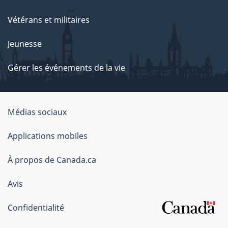
Vétérans et militaires
Jeunesse
Gérer les événements de la vie
Organisation
Médias sociaux
du
Applications mobiles
gouvernement
du
À propos de Canada.ca
Canada
Avis
Confidentialité