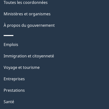
c
g
Toutes les coordonnées
t
e
Ministères et organismes
i
o
À propos du gouvernement
n
s
Thèmes
u
Emplois
et
r
Immigration et citoyenneté
sujets
c
e
Voyage et tourisme
t
Entreprises
t
e
Prestations
p
Santé
a