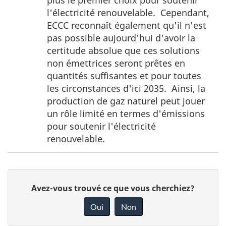
de
l'électricité renouvelable. Cependant,
page
ECCC reconnaît également qu'il n'est
ii
pas possible aujourd'hui d'avoir la
certitude absolue que ces solutions
non émettrices seront prêtes en
quantités suffisantes et pour toutes
les circonstances d'ici 2035. Ainsi, la
production de gaz naturel peut jouer
un rôle limité en termes d'émissions
pour soutenir l'électricité
renouvelable.
D
D
Avez-vous trouvé ce que vous cherchiez?
é
o
Oui
Non
n
t