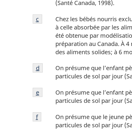
page
(Santé Canada, 1998).
de
a
Notes
page
Retour à la référence de la note de
c
Chez les bébés nourris excl
de
b
à celle absorbée par les ali
bas
été obtenue par modélisatio
de
préparation au Canada. À 4
page
des aliments solides; à 6 mo
c
Notes
Retour à la référence de la note de
d
On présume que l’enfant pès
de
particules de sol par jour (
bas
Notes
de
Retour à la référence de la note de
e
On présume que l’enfant pès
de
page
particules de sol par jour (
bas
d
Notes
de
Retour à la référence de la note de
f
On présume que le jeune pès
de
page
particules de sol par jour (
bas
e