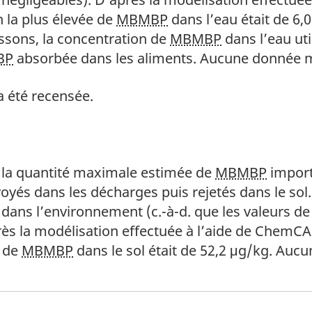
on la plus élevée de
MBMBP
dans l’eau était de 6,0
issons, la concentration de
MBMBP
dans l’eau uti
BP
absorbée dans les aliments. Aucune donnée m
 bas de page
 été recensée.
 bas de page
 bas de page
 la quantité maximale estimée de
MBMBP
import
voyés dans les décharges puis rejetés dans le sol
 dans l’environnement (c.-à-d. que les valeurs de
s la modélisation effectuée à l’aide de ChemCAN 
e de
MBMBP
dans le sol était de 52,2 μg/kg. Au