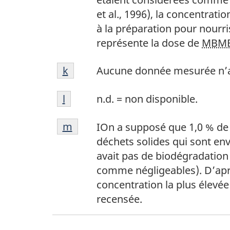
j
et al., 1996), la concentrati
à la préparation pour nourr
représente la dose de
MBM
Notes
Retour à la référence de la note de
k
Aucune donnée mesurée n’a
de
Notes
bas
Retour à la référence de la note de
l
n.d. = non disponible.
de
de
Notes
bas
page
Retour à la référence de la note de
m
IOn a supposé que 1,0 % de
de
de
k
déchets solides qui sont en
bas
page
avait pas de biodégradation
de
l
comme négligeables). D’aprè
page
concentration la plus élevé
m
recensée.