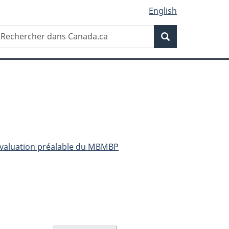
English
Recherche
echercher
Recherche
ans
anada.ca
valuation préalable du MBMBP