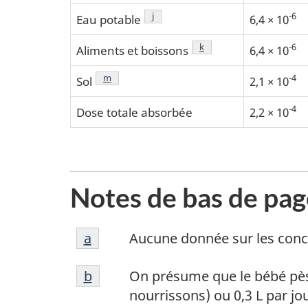
Note de bas de page
j
-6
Eau potable
6,4 × 10
Note de bas de page
k
-6
Aliments et boissons
6,4 × 10
Note de bas de page
m
-4
Sol
2,1 × 10
-4
Dose totale absorbée
2,2 × 10
Notes de bas de pag
Notes
Retour à la référence de la note de
a
Aucune donnée sur les conc
de
Notes
bas
Retour à la référence de la note de
b
On présume que le bébé pèse
de
de
nourrissons) ou 0,3 L par jo
bas