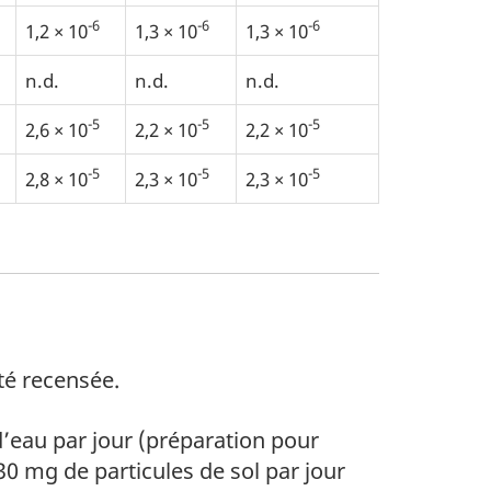
-6
-6
-6
1,2 × 10
1,3 × 10
1,3 × 10
n.d.
n.d.
n.d.
-5
-5
-5
2,6 × 10
2,2 × 10
2,2 × 10
-5
-5
-5
2,8 × 10
2,3 × 10
2,3 × 10
té recensée.
 d’eau par jour (préparation pour
30 mg de particules de sol par jour