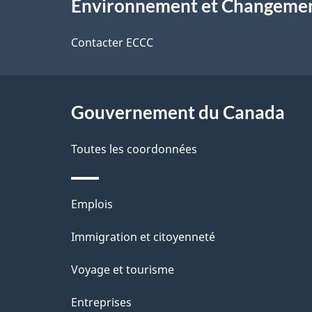
o
Environnement et Changemen
propos
d
t
de
Contacter ECCC
r
e
ce
e
l
r
site
Gouvernement du Canada
a
é
Toutes les coordonnées
p
t
a
r
Thèmes
Emplois
o
g
et
Immigration et citoyenneté
a
e
sujets
c
Voyage et tourisme
t
Entreprises