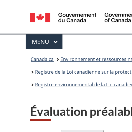
Sélection
de
la
Menu
MENU
PRINCIPAL
langue
Vous
Canada.ca
Environnement et ressources na
êtes
Registre de la Loi canadienne sur la protec
ici :
Registre environnemental de la Loi canadie
Évaluation préala