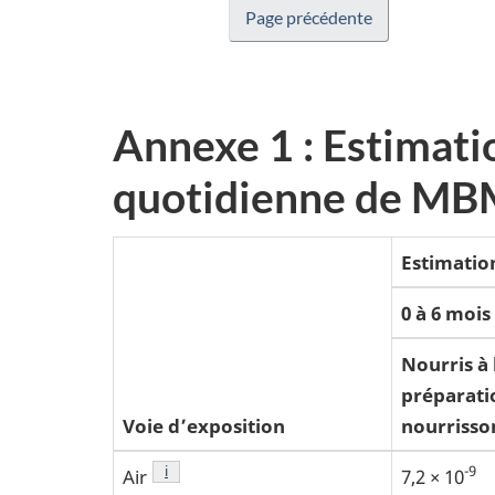
Page précédente
Annexe 1 : Estimatio
quotidienne de MBM
Estimatio
0 à 6 mois
Nourris à 
préparati
Voie d’exposition
nourrisso
Note de bas de page
i
-9
Air
7,2 × 10