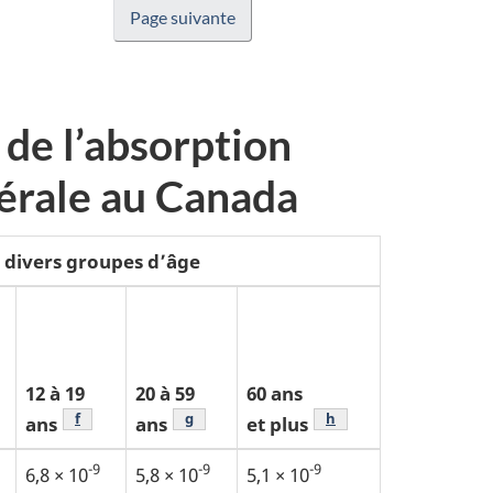
Page suivante
 de l’absorption
érale au Canada
s divers groupes d’âge
12 à 19
20 à 59
60 ans
e
 de bas de page
Note de bas de page
f
Note de bas de page
g
Note de bas de page
h
ans
ans
et plus
-9
-9
-9
6,8 × 10
5,8 × 10
5,1 × 10