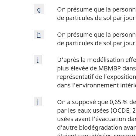
Notes
de
Retour à la référence de la note de
g
On présume que la personne
de
page
de particules de sol par jou
bas
f
Notes
de
Retour à la référence de la note de
h
On présume que la personne
de
page
de particules de sol par jou
bas
g
Notes
de
Retour à la référence de la note de
i
D’après la modélisation effe
de
page
plus élevée de
MBMBP
dans 
bas
h
représentatif de l’exposition
de
dans l’environnement intér
page
Notes
i
Retour à la référence de la note de
j
On a supposé que 0,65 % de
de
par les eaux usées (OCDE, 2
bas
usées avant l’évacuation da
de
d’autre biodégradation avant
page
étaient considérées comme 