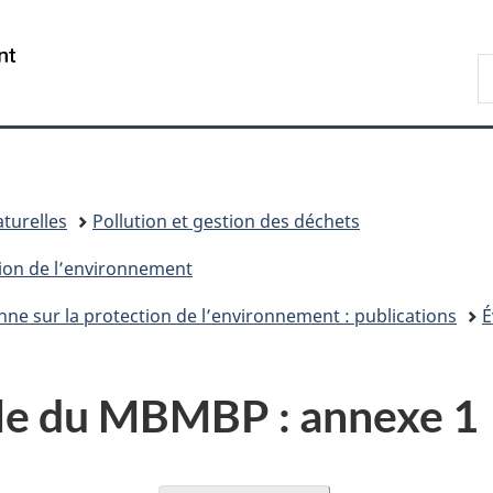
Passer
Passer
Passer
au
à
à
/
R
contenu
«
la
Government
d
principal
Au
version
of
C
sujet
HTML
Canada
du
simplifiée
gouvernement
»
turelles
Pollution et gestion des déchets
tion de l’environnement
nne sur la protection de l’environnement : publications
É
ble du MBMBP : annexe 1