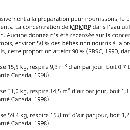
 bas de page
usivement à la préparation pour nourrissons, la
ments. La concentration de
MBMBP
dans l’eau uti
n. Aucune donnée n’a été recensée sur la conce
 mois, environ 50 % des bébés non nourris à la
is, cette proportion atteint 90 % (SBSC, 1990, da
3
 bas de page
e 15,5 kg, respire 9,3 m
d’air par jour, boit 0,7
Santé Canada, 1998).
3
 bas de page
e 31,0 kg, respire 14,5 m
d’air par jour, boit 1,
Santé Canada, 1998).
3
 bas de page
e 59,4 kg, respire 15,8 m
d’air par jour, boit 1,
Santé Canada, 1998).