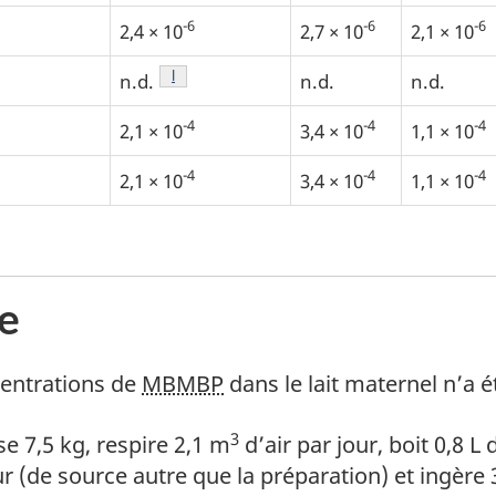
-6
-6
-6
2,4 × 10
2,7 × 10
2,1 × 10
Note de bas de page
l
n.d.
n.d.
n.d.
-4
-4
-4
2,1 × 10
3,4 × 10
1,1 × 10
-4
-4
-4
2,1 × 10
3,4 × 10
1,1 × 10
e
 bas de page
entrations de
MBMBP
dans le lait maternel n’a é
3
 bas de page
 7,5 kg, respire 2,1 m
d’air par jour, boit 0,8 L
ur (de source autre que la préparation) et ingère 