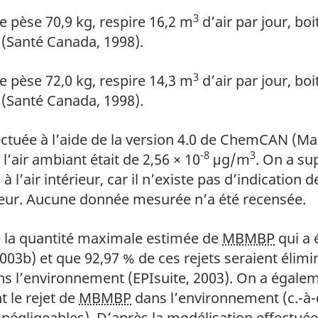
3
 bas de page
 pèse 70,9 kg, respire 16,2 m
d’air par jour, boi
r (Santé Canada, 1998).
3
 bas de page
 pèse 72,0 kg, respire 14,3 m
d’air par jour, boi
r (Santé Canada, 1998).
 bas de page
ctuée à l’aide de la version 4.0 de ChemCAN (Mack
-8
3
l’air ambiant était de 2,56 × 10
μg/m
. On a su
 à l’air intérieur, car il n’existe pas d’indication
ieur. Aucune donnée mesurée n’a été recensée.
 bas de page
 la quantité maximale estimée de
MBMBP
qui a 
003b) et que 92,97 % de ces rejets seraient élimi
ns l’environnement (EPIsuite, 2003). On a égalem
 le rejet de
MBMBP
dans l’environnement (c.-à-d
négligeables). D’après la modélisation effectué