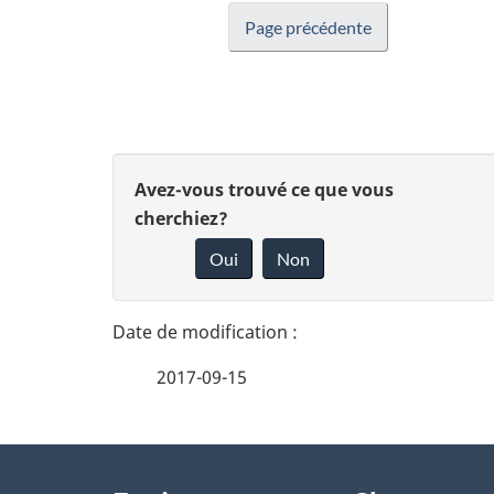
Page précédente
D
D
Avez-vous trouvé ce que vous
é
cherchiez?
o
Oui
Non
t
n
n
a
e
i
2017-09-15
z
l
v
À
s