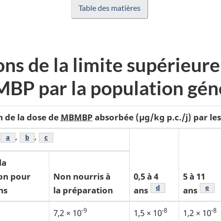
Table des matières
ns de la limite supérieure
BP par la population gén
n de la dose de
MBMBP
absorbée (µg/kg p.c./j) par le
Note de bas de page
a
,
Note de bas de page
b
,
Note de bas de page
c
la
on pour
Non nourris à
0,5 à 4
5 à 11
Note de bas de pag
d
Note
e
ns
la préparation
ans
ans
-9
-8
-8
7,2 × 10
1,5 × 10
1,2 × 10