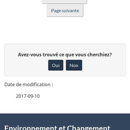
Page suivante
D
D
Avez-vous trouvé ce que vous cherchiez?
é
o
Oui
Non
n
t
n
a
e
2017-09-10
i
z
v
l
o
À
s
t
Environnement et Changement