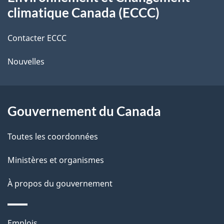
propos
r
d
climatique Canada (ECCC)
de
e
e
r
Contacter ECCC
ce
l
é
Nouvelles
site
t
a
r
p
o
Gouvernement du Canada
a
a
c
g
Toutes les coordonnées
t
e
Ministères et organismes
i
o
À propos du gouvernement
n
s
Thèmes
Emplois