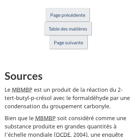
du
site
Page précédente
web,
Table des matières
Page suivante
Sources
Le
MBMBP
est un produit de la réaction du 2-
tert-butyl-p-crésol avec le formaldéhyde par une
condensation du groupement carbonyle.
Bien que le
MBMBP
soit considéré comme une
substance produite en grandes quantités à
l’échelle mondiale (
OCDE
, 2004), une enquête