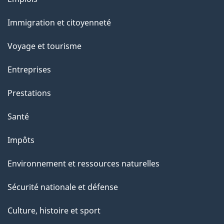
u
et
r
Immigration et citoyenneté
sujets
c
e
Voyage et tourisme
t
Entreprises
t
e
Prestations
p
Santé
a
g
Impôts
e
Environnement et ressources naturelles
Sécurité nationale et défense
Culture, histoire et sport