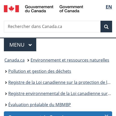
/
Sélec
EN
Passer
Passer
Passer
Passer
Government
au
au
à
à
de
of
Gestionnaire
contenu
«
la
Canada
Recherche
Rechercher
des
principal
Au
version
Rec
la
dans
Invitations
sujet
HTML
Canada.ca
du
simplifiée
langu
Menu
gouvernement
MENU
PRINCIPAL
»
Vous
Canada.ca
Environnement et ressources naturelles
êtes
Pollution et gestion des déchets
ici :
Registre de la Loi canadienne sur la protection de l’environnement
Registre environnemental de la Loi canadienne sur la protection de l’environnement : publications
Évaluation préalable du MBMBP