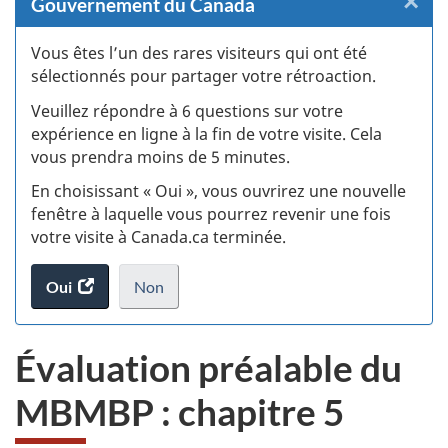
×
F
Gouvernement du Canada
:
Vous êtes l’un des rares visiteurs qui ont été
sélectionnés pour partager votre rétroaction.
S
Veuillez répondre à 6 questions sur votre
d
expérience en ligne à la fin de votre visite. Cela
vous prendra moins de 5 minutes.
si
En choisissant « Oui », vous ouvrirez une nouvelle
w
fenêtre à laquelle vous pourrez revenir une fois
votre visite à Canada.ca terminée.
(t
Oui
accéder
Non
d
au
je
.
sondage.
ne
Évaluation préalable du
veux
pas
MBMBP : chapitre 5
participer
au
sondage