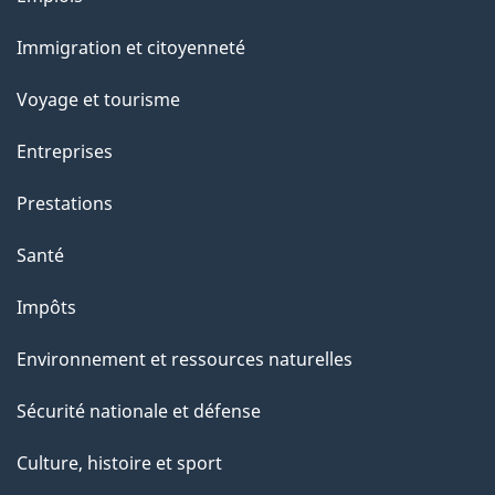
u
et
r
Immigration et citoyenneté
sujets
c
e
Voyage et tourisme
t
Entreprises
t
e
Prestations
p
Santé
a
g
Impôts
e
Environnement et ressources naturelles
Sécurité nationale et défense
Culture, histoire et sport