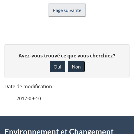
Page suivante
D
D
Avez-vous trouvé ce que vous cherchiez?
é
o
Oui
Non
n
t
n
a
e
2017-09-10
i
z
v
l
o
À
s
t
Environnement et Changement