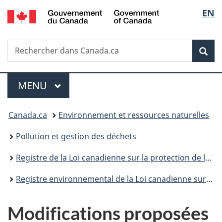
/
Sélec
EN
Passer
Passer
Passer
Government
au
à
à
de
of
contenu
«
la
Canada
Recherche
Rechercher
principal
Au
version
Rec
la
dans
sujet
HTML
Canada.ca
du
simplifiée
langu
Menu
gouvernement
MENU
PRINCIPAL
»
Vous
Canada.ca
Environnement et ressources naturelles
êtes
Pollution et gestion des déchets
ici :
Registre de la Loi canadienne sur la protection de l’environnement
Registre environnemental de la Loi canadienne sur la protection de l’environnement : publications
Modifications proposées