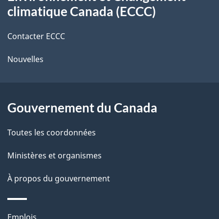
propos
r
d
climatique Canada (ECCC)
de
e
e
r
Contacter ECCC
ce
l
é
Nouvelles
site
t
a
r
p
o
Gouvernement du Canada
a
a
c
g
Toutes les coordonnées
t
e
Ministères et organismes
i
o
À propos du gouvernement
n
s
Thèmes
Emplois