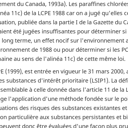
ment du Canada, 1993a). Les paraffines chlorées
inéa 11c) de la LCPE 1988 car on a jugé qu'elles 
ation, publiée dans la partie I de la Gazette du 
aient été jugées insuffisantes pour déterminer s
ong terme, un effet nocif sur l'environnement au
vironnement de 1988 ou pour déterminer si les P
aine au sens de l'alinéa 11c) de cette même loi.
E (1999), est entrée en vigueur le 31 mars 2000, 
s substances d'intérêt prioritaire (LSIP1). La dé
t semblable à celle donnée dans l'article 11 de l
xige l'application d'une méthode fondée sur le poi
ations des risques des substances existantes et l
on particulière aux substances persistantes et 
 peuvent donc être évaluées d'une façon plus pr