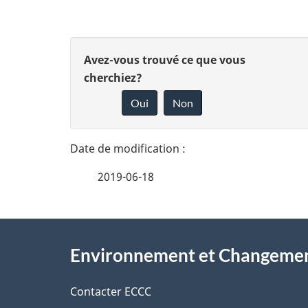
D
D
Avez-vous trouvé ce que vous
é
cherchiez?
o
Oui
Non
t
n
n
a
e
i
2019-06-18
z
l
v
À
s
o
Environnement et Changemen
propos
d
t
de
Contacter ECCC
r