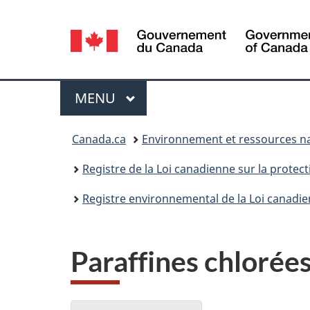
Sélection
de
la
Menu
MENU
PRINCIPAL
langue
Vous
Canada.ca
Environnement et ressources na
êtes
Registre de la Loi canadienne sur la protec
ici :
Registre environnemental de la Loi canadie
Paraffines chlorées