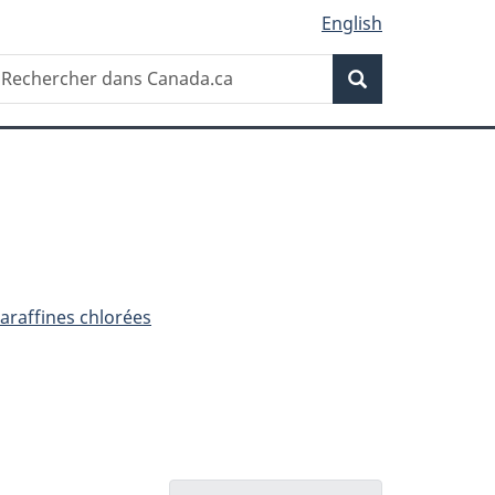
English
Recherche
echercher
Recherche
ans
anada.ca
araffines chlorées