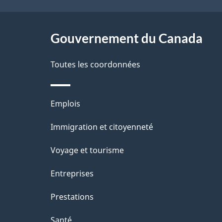
e
ce
e
l
r
site
Gouvernement du Canada
a
é
Toutes les coordonnées
p
t
a
r
Thèmes
Emplois
o
g
et
Immigration et citoyenneté
a
e
sujets
c
Voyage et tourisme
t
Entreprises
i
Prestations
o
Santé