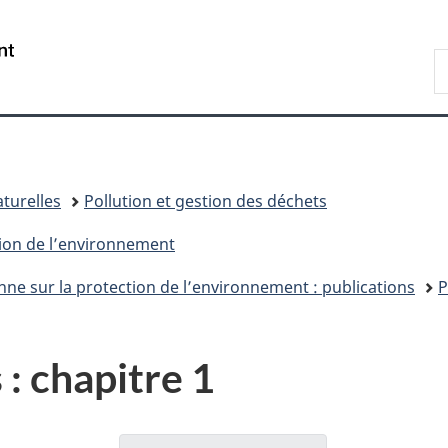
Passer
Passer
Passer
au
à
à
/
R
contenu
«
la
Government
d
principal
Au
version
of
C
sujet
HTML
Canada
du
simplifiée
gouvernement
»
turelles
Pollution et gestion des déchets
tion de l’environnement
nne sur la protection de l’environnement : publications
P
 : chapitre 1