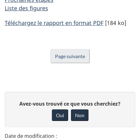
Liste des figures
Téléchargez le rapport en format PDF
[184 ko]
Page suivante
D
D
Avez-vous trouvé ce que vous cherchiez?
é
o
Oui
Non
n
t
n
a