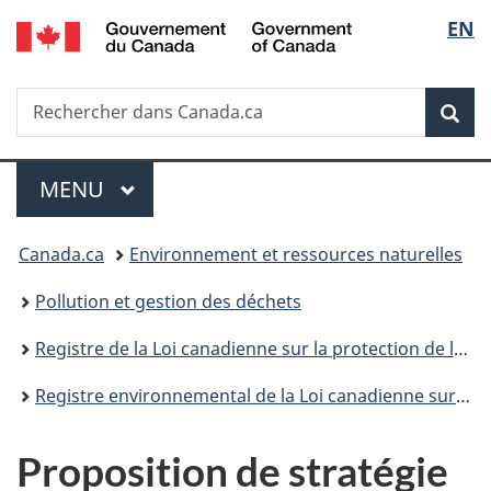
/
Sélec
EN
Passer
Passer
Passer
Government
au
à
à
de
of
contenu
«
la
Canada
Recherche
Rechercher
principal
Au
version
Rec
la
dans
sujet
HTML
Canada.ca
du
simplifiée
langu
Menu
gouvernement
MENU
PRINCIPAL
»
Vous
Canada.ca
Environnement et ressources naturelles
êtes
Pollution et gestion des déchets
ici :
Registre de la Loi canadienne sur la protection de l’environnement
Registre environnemental de la Loi canadienne sur la protection de l’environnement : publications
Proposition de stratégie