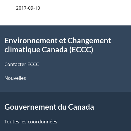
e
2017-09-10
i
z
v
l
o
À
s
t
Environnement et Changement
propos
r
d
climatique Canada (ECCC)
de
e
e
r
Contacter ECCC
ce
l
é
Nouvelles
site
t
a
r
p
o
Gouvernement du Canada
a
a
c
g
Toutes les coordonnées
t