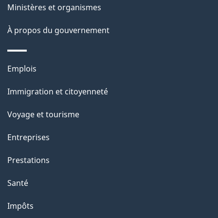
e
Ministères et organismes
i
o
À propos du gouvernement
n
s
Thèmes
u
Emplois
et
r
Immigration et citoyenneté
sujets
c
e
Voyage et tourisme
t
Entreprises
t
e
Prestations
p
Santé
a
g
Impôts