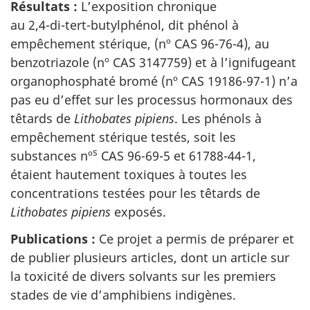
Résultats :
L’exposition chronique
au 2,4-di-tert-butylphénol
, dit phénol à
empêchement stérique,
(nº CAS 96-76-4)
, au
benzotriazole
(nº CAS 3147759)
et à l’ignifugeant
organophosphaté bromé
(nº CAS 19186-97-1)
n’a
pas eu d’effet sur les processus hormonaux des
têtards de
Lithobates pipiens
. Les phénols à
empêchement stérique testés, soit les
s
substances
nº
CAS 96-69-5
et 61788-44-1
,
étaient hautement toxiques à toutes les
concentrations testées pour les têtards de
Lithobates pipiens
exposés.
Publications :
Ce projet a permis de préparer et
de publier plusieurs articles, dont un article sur
la toxicité de divers solvants sur les premiers
stades de vie d’amphibiens indigènes.