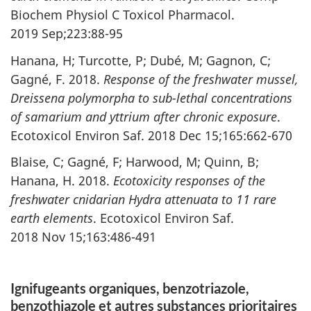
Biochem Physiol C Toxicol Pharmacol.
2019 Sep;223:88-95
Hanana, H; Turcotte, P; Dubé, M; Gagnon, C;
Gagné, F. 2018.
Response of the freshwater mussel,
Dreissena polymorpha to sub-lethal concentrations
of samarium and yttrium after chronic exposure
.
Ecotoxicol Environ Saf. 2018
Dec 15;165:662-670
Blaise, C; Gagné, F; Harwood, M; Quinn, B;
Hanana, H. 2018.
Ecotoxicity responses of the
freshwater cnidarian Hydra attenuata to 11 rare
earth elements
. Ecotoxicol Environ Saf.
2018 Nov 15;163:486-491
Ignifugeants organiques, benzotriazole,
benzothiazole et autres substances prioritaires