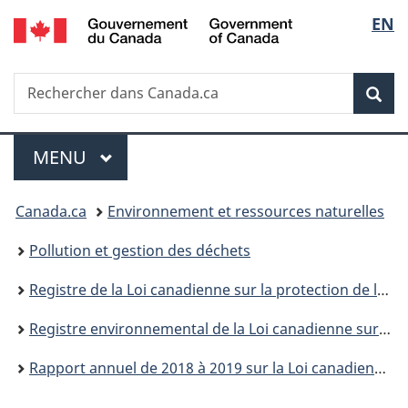
/
Sélec
EN
Passer
Passer
Passer
Government
au
à
à
de
of
contenu
«
la
Canada
Recherche
Rechercher
principal
Au
version
Rec
la
dans
sujet
HTML
Canada.ca
du
simplifiée
langu
Menu
gouvernement
MENU
PRINCIPAL
»
Vous
Canada.ca
Environnement et ressources naturelles
êtes
Pollution et gestion des déchets
ici :
Registre de la Loi canadienne sur la protection de l’environnement
Registre environnemental de la Loi canadienne sur la protection de l’environnement : publications
Rapport annuel de 2018 à 2019 sur la Loi canadienne sur la protection de l'environnement