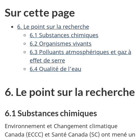
à
à
de
a
Sur cette page
2019
2019
2018
t
sur
sur
à
i
6. Le point sur la recherche
la
la
2019
o
6.1 Substances chimiques
Loi
Loi
sur
6.2 Organismes vivants
n
canadienne
cana
la
6.3 Polluants atmosphériques et gaz à
d
sur
sur
Loi
effet de serre
la
la
a
canadi
6.4 Qualité de l’eau
protection
prot
sur
n
de
de
la
s
l'environnement
l'en
6. Le point sur la recherche
protec
u
:
de
n
chapitre
l'envi
6.1 Substances chimiques
d
5
:
o
chapit
Environnement et Changement climatique
7
c
Canada (ECCC) et Santé Canada (SC) ont mené un