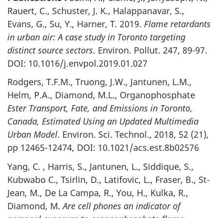
Rauert, C., Schuster, J. K., Halappanavar, S.,
Evans, G., Su, Y., Harner, T. 2019.
Flame retardants
in urban air: A case study in Toronto targeting
distinct source sectors
.
Environ. Pollut. 247, 89-97
.
DOI: 10.1016/j.envpol.2019.01.027
Rodgers, T.F.M., Truong, J.W., Jantunen, L.M.,
Helm, P.A., Diamond, M.L., Organophosphate
Ester Transport, Fate, and Emissions in Toronto,
Canada, Estimated Using an Updated Multimedia
Urban Model
. Environ. Sci. Technol.,
2018, 52 (21)
,
pp 12465-12474
,
DOI: 10.1021/acs.est.8b02576
Yang, C. , Harris, S., Jantunen, L., Siddique, S.,
Kubwabo C., Tsirlin, D., Latifovic, L., Fraser, B., St-
Jean, M., De La Campa, R., You, H., Kulka, R.,
Diamond, M.
Are cell phones an indicator of