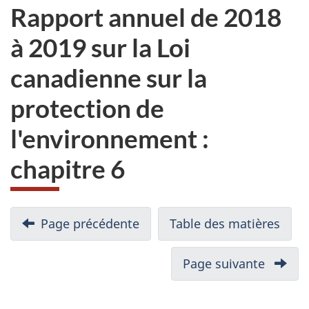
Rapport annuel de 2018
à 2019 sur la Loi
canadienne sur la
protection de
l'environnement :
chapitre 6
N
Page précédente
-
Table des matières
-
a
Rapport
Rapp
v
annuel
annu
Page suivante
-
i
de
de
Rappor
2018
2018
g
annuel