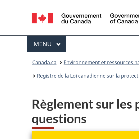
Sélection
de
la
Menu
MENU
PRINCIPAL
langue
Vous
Canada.ca
Environnement et ressources na
êtes
Registre de la Loi canadienne sur la protec
ici :
Règlement sur les 
questions