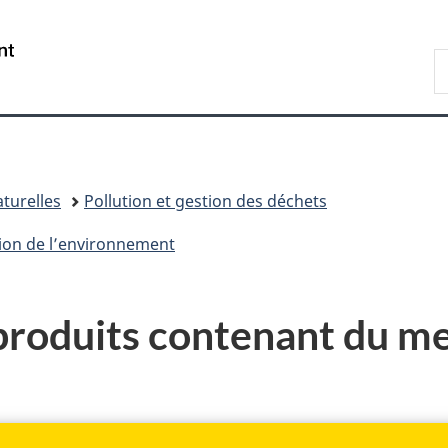
Passer
Passer
Passer
au
à
à
/
R
contenu
«
la
Government
d
principal
Au
version
of
C
sujet
HTML
Canada
du
simplifiée
gouvernement
»
turelles
Pollution et gestion des déchets
tion de l’environnement
produits contenant du mer