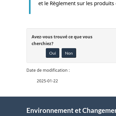
et le Règlement sur les produit
D
D
Avez-vous trouvé ce que vous
é
cherchiez?
o
Oui
Non
t
n
n
a
e
i
2025-01-22
z
l
v
À
s
o
Environnement et Changemen
propos