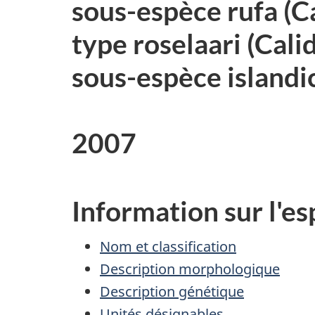
sous-espèce rufa (Ca
type roselaari (Cali
sous-espèce islandic
2007
Information sur l'e
Nom et classification
Description morphologique
Description génétique
Unités désignables