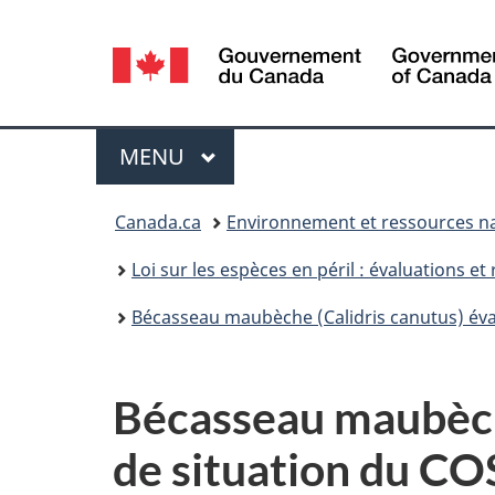
Sélection
de
la
Menu
MENU
PRINCIPAL
langue
Vous
Canada.ca
Environnement et ressources na
êtes
Loi sur les espèces en péril : évaluations 
ici :
Bécasseau maubèche (Calidris canutus) éva
Bécasseau maubèche
de situation du CO