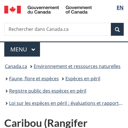
/
Sélec
EN
Passer
Passer
Passer
Government
au
à
à
de
of
contenu
«
la
Canada
Recherche
Rechercher
principal
Au
version
Rec
la
dans
sujet
HTML
Canada.ca
du
simplifiée
langu
Menu
gouvernement
MENU
PRINCIPAL
»
Vous
Canada.ca
Environnement et ressources naturelles
êtes
Faune, flore et espèces
Espèces en péril
ici :
Registre public des espèces en péril
Loi sur les espèces en péril : évaluations et rapports de situation du COSEPAC
Caribou (Rangifer