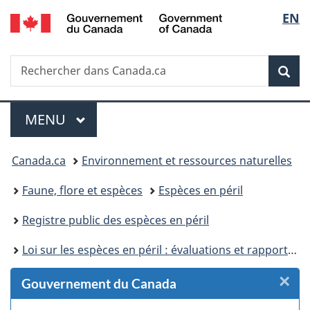
/
Sélec
EN
Passer
Passer
Passer
Passer
Government
au
au
à
à
de
of
Gestionnaire
contenu
«
la
Canada
Recherche
Rechercher
des
principal
Au
version
Rec
la
dans
Invitations
sujet
HTML
Canada.ca
du
simplifiée
langu
Menu
gouvernement
MENU
PRINCIPAL
»
Vous
Canada.ca
Environnement et ressources naturelles
êtes
Faune, flore et espèces
Espèces en péril
ici :
Registre public des espèces en péril
Loi sur les espèces en péril : évaluations et rapports de situation du COSEPAC
×
F
Gouvernement du Canada