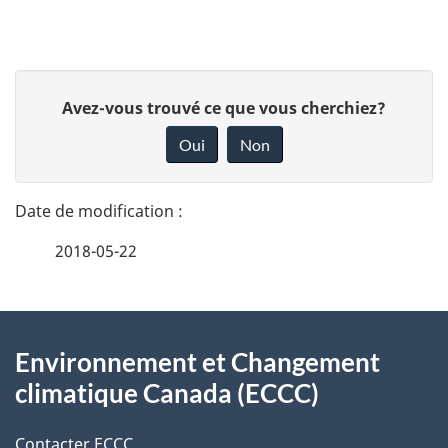
D
D
Avez-vous trouvé ce que vous cherchiez?
é
o
Oui
Non
n
t
n
a
e
2018-05-22
i
z
v
l
o
À
s
t
Environnement et Changement
propos
r
d
climatique Canada (ECCC)
de
e
e
r
Contacter ECCC