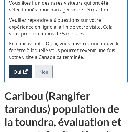
:
Vous êtes l’un des rares visiteurs qui ont été
sélectionnés pour partager votre rétroaction.
S
Veuillez répondre à 6 questions sur votre
d
expérience en ligne à la fin de votre visite. Cela
vous prendra moins de 5 minutes.
si
En choisissant « Oui », vous ouvrirez une nouvelle
w
fenêtre à laquelle vous pourrez revenir une fois
votre visite à Canada.ca terminée.
(t
Oui
accéder
Non
d
au
je
.
sondage.
ne
Caribou (Rangifer
veux
pas
tarandus) population de
participer
au
la toundra, évaluation et
sondage
du