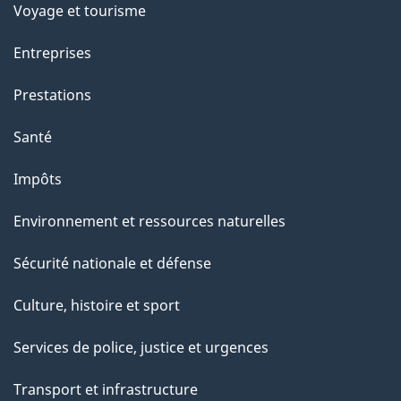
e
Voyage et tourisme
t
Entreprises
t
e
Prestations
p
Santé
a
g
Impôts
e
Environnement et ressources naturelles
Sécurité nationale et défense
Culture, histoire et sport
Services de police, justice et urgences
Transport et infrastructure