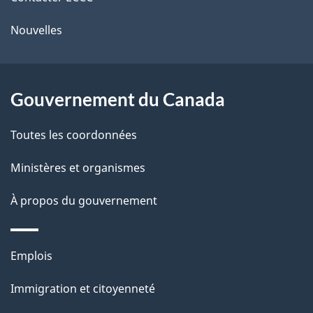
ce
l
é
Nouvelles
site
t
a
r
p
o
Gouvernement du Canada
a
a
c
g
Toutes les coordonnées
t
e
Ministères et organismes
i
o
À propos du gouvernement
n
s
Thèmes
u
Emplois
et
r
Immigration et citoyenneté
sujets
c