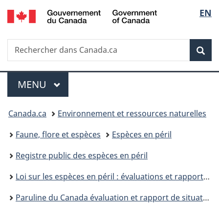
/
Sélec
EN
Passer
Passer
Passer
Government
au
à
à
de
of
contenu
«
la
Canada
Recherche
Rechercher
principal
Au
version
Rec
la
dans
sujet
HTML
Canada.ca
du
simplifiée
langu
Menu
gouvernement
MENU
PRINCIPAL
»
Vous
Canada.ca
Environnement et ressources naturelles
êtes
Faune, flore et espèces
Espèces en péril
ici :
Registre public des espèces en péril
Loi sur les espèces en péril : évaluations et rapports de situation du COSEPAC
Paruline du Canada évaluation et rapport de situation du COSEPAC