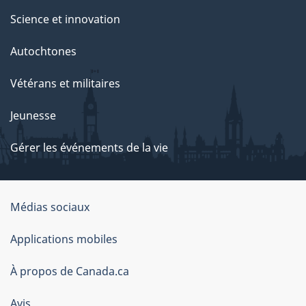
Science et innovation
Autochtones
Vétérans et militaires
Jeunesse
Gérer les événements de la vie
Organisation
Médias sociaux
du
Applications mobiles
gouvernement
du
À propos de Canada.ca
Canada
Avis