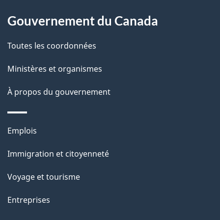
p
o
Gouvernement du Canada
a
a
c
g
Toutes les coordonnées
t
e
Ministères et organismes
i
o
À propos du gouvernement
n
s
Thèmes
u
Emplois
et
r
Immigration et citoyenneté
sujets
c
e
Voyage et tourisme
t
Entreprises
t