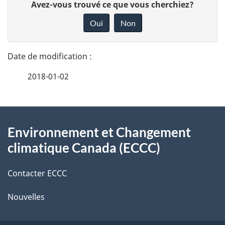
D
Avez-vous trouvé ce que vous cherchiez?
é
o
Oui
Non
n
t
n
a
e
2018-01-02
i
z
v
l
o
À
s
t
Environnement et Changement
propos
r
d
climatique Canada (ECCC)
de
e
e
r
Contacter ECCC
ce
l
é
Nouvelles
site
t
a
r