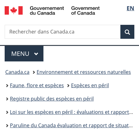
/
Sélec
EN
Passer
Passer
Passer
Government
au
à
à
de
of
contenu
«
la
Canada
Recherche
Rechercher
principal
Au
version
Rec
la
dans
sujet
HTML
Canada.ca
du
simplifiée
langu
Menu
gouvernement
MENU
PRINCIPAL
»
Vous
Canada.ca
Environnement et ressources naturelles
êtes
Faune, flore et espèces
Espèces en péril
ici :
Registre public des espèces en péril
Loi sur les espèces en péril : évaluations et rapports de situation du COSEPAC
Paruline du Canada évaluation et rapport de situation du COSEPAC