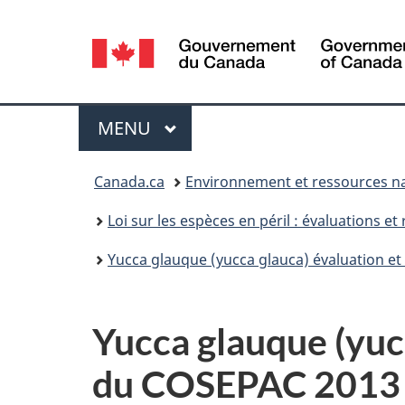
Sélection
de
la
Menu
MENU
PRINCIPAL
langue
Vous
Canada.ca
Environnement et ressources na
êtes
Loi sur les espèces en péril : évaluations 
ici :
Yucca glauque (yucca glauca) évaluation e
Yucca glauque (yucc
du COSEPAC 2013 :