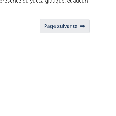
la présence du yucca glauque, et aucun
Page suivante