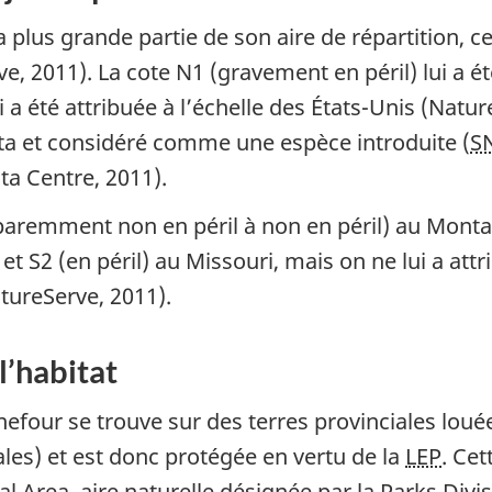
lus grande partie de son aire de répartition, ce 
ve, 2011). La cote N1 (gravement en péril) lui a é
ui a été attribuée à l’échelle des États-Unis (Natu
rta et considéré comme une espèce introduite (
S
ta Centre
, 2011).
pparemment non en péril à non en péril) au Mont
t S2 (en péril) au Missouri, mais on ne lui a at
atureServe, 2011).
l’habitat
efour se trouve sur des terres provinciales lou
es) et est donc protégée en vertu de la
LEP
. Ce
 Area, aire naturelle désignée par la Parks Divi