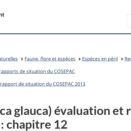
Passer
Passer
Passer
au
à
à
/
R
contenu
«
la
Government
d
principal
Au
version
of
C
sujet
HTML
Canada
du
simplifiée
gouvernement
»
turelles
Faune, flore et espèces
Espèces en péril
Re
et rapports de situation du COSEPAC
t rapport de situation du COSEPAC 2013
a glauca) évaluation et 
 chapitre 12