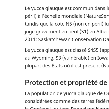
Le yucca glauque est commun dans la p
péril) à l’échelle mondiale (NatureSer
tandis que la cote N5 (non en péril) l
jugé gravement en péril (S1) en Albe
2011;
Saskatchewan Conservation Da
Le yucca glauque est classé S4S5 (a
au Wyoming, S3 (vulnérable) en Iowa e
plupart des États où il est présent (N
Protection et propriété de 
La population de yucca glauque de On
considérées comme des terres fédéral
la Onefour Heritage Rangeland Natural