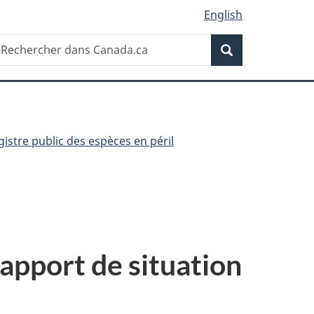
English
Recherche
echercher
Recherche
ans
anada.ca
gistre public des espèces en péril
rapport de situation