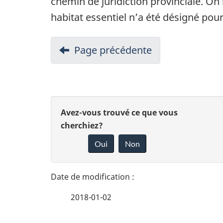
chemin de juridiction provinciale. On 
habitat essentiel n’a été désigné pour 
Page précédente
D
D
Avez-vous trouvé ce que vous
é
cherchiez?
o
Oui
Non
t
n
n
a
e
i
2018-01-02
z