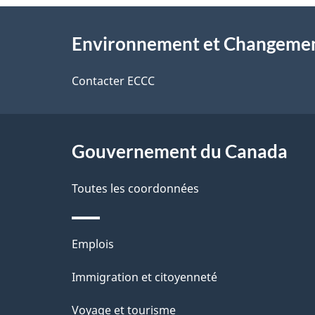
l
v
À
s
o
Environnement et Changemen
propos
d
t
de
Contacter ECCC
r
e
ce
e
l
r
site
Gouvernement du Canada
a
é
Toutes les coordonnées
p
t
a
r
Thèmes
Emplois
o
g
et
Immigration et citoyenneté
a
e
sujets
c
Voyage et tourisme