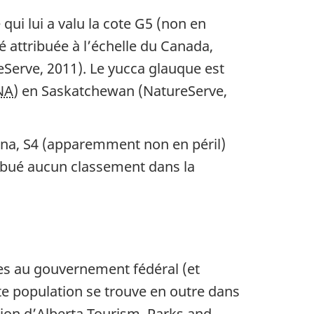
qui lui a valu la cote G5 (non en
té attribuée à l’échelle du Canada,
reServe, 2011). Le yucca glauque est
NA
) en Saskatchewan (NatureServe,
ana, S4 (apparemment non en péril)
tribué aucun classement dans la
ées au gouvernement fédéral (et
tte population se trouve en outre dans
sion d’Alberta Tourism, Parks and